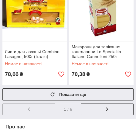
Макарони для запікання
Листи для лазаньї Combino
канеллонни Le Specialita
Lasagne, 500г (Італія)
Italiane Cannelloni 250г
(Італія)
Немає в наявності
Немає в наявності
78,66
70,38
₴
₴
Показати ще
1
/ 6
Про нас