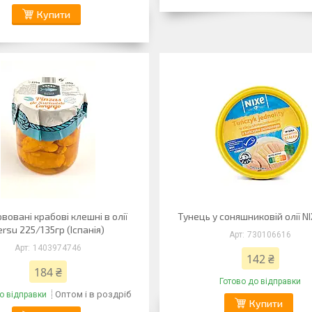
Купити
вовані крабові клешні в олії
Тунець у соняшниковій олії NI
ersu 225/135гр (Іспанія)
730106616
1403974746
142 ₴
184 ₴
Готово до відправки
Оптом і в роздріб
о відправки
Купити