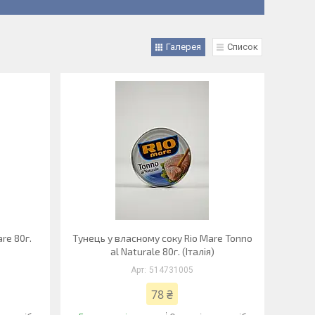
Галерея
Список
re 80г.
Тунець у власному соку Rio Mare Tonno
al Naturale 80г. (Італія)
514731005
78 ₴