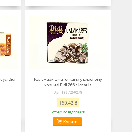
усі Didi
Кальмари шматочками у власному
чорнилі Didi 266 г Іспанія
1897260278
160,42 ₴
Готово до відправки
Купити