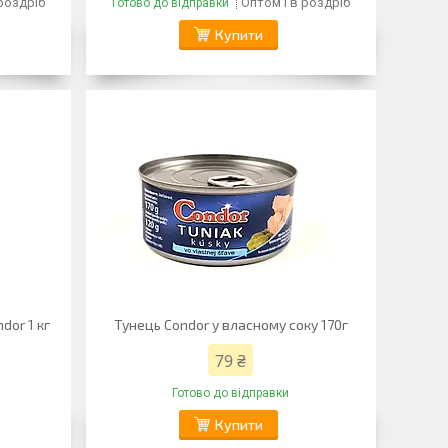
 роздріб
Оптом і в роздріб
Готово до відправки
Купити
dor 1 кг
Тунець Condor у власному соку 170г
79 ₴
Готово до відправки
Купити