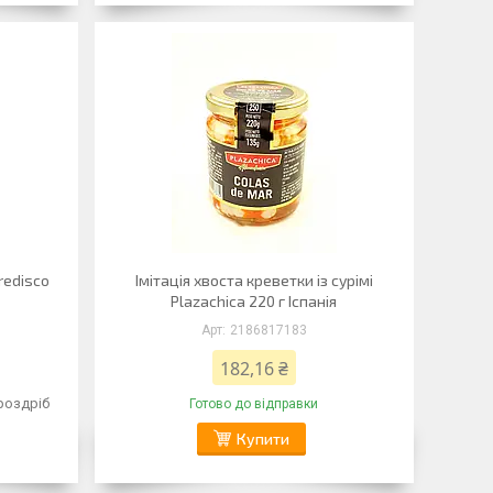
 redisco
Імітація хвоста креветки із сурімі
Plazachica 220 г Іспанія
2186817183
182,16 ₴
 роздріб
Готово до відправки
Купити