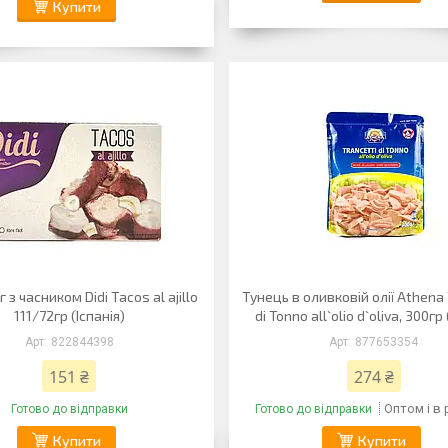
Купити
 з часником Didi Tacos al ajillo
Тунець в оливковій олії Athena 
111/72гр (Іспанія)
di Tonno all`olio d`oliva, 300гр 
822844398
877653354
151 ₴
274 ₴
Оптом і в
Готово до відправки
Готово до відправки
Купити
Купити