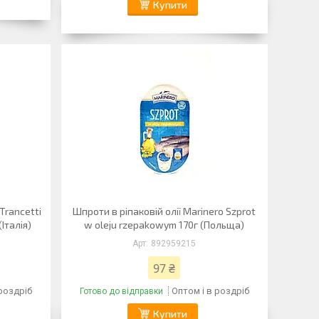
Купити
Trancetti
Шпроти в ріпаковій олії Marinero Szprot
(Італія)
w oleju rzepakowym 170г (Польща)
892959215
97 ₴
 роздріб
Оптом і в роздріб
Готово до відправки
Купити