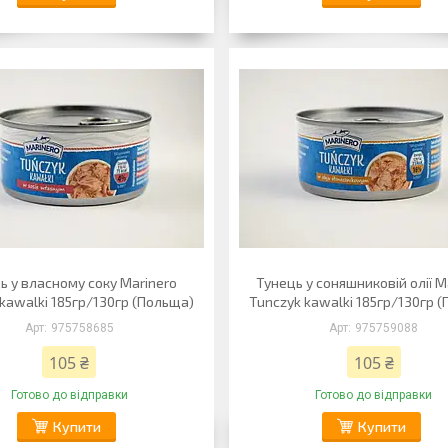
ь у власному соку Marinero
Тунець у соняшниковій олії M
kawalki 185гр/130гр (Польща)
Tunczyk kawalki 185гр/130гр 
975758685
975759088
105 ₴
105 ₴
Готово до відправки
Готово до відправки
Купити
Купити