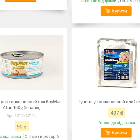
Оптом і в
Готово до відправки
Купити
ця в соняшниковій олії BayMar
Тунець у соняшниковій олії Con
Atun 160g (Іспанія)
497 ₴
1212762112
Готово до відправки
90 ₴
Купити
Оптом і в роздріб
о відправки