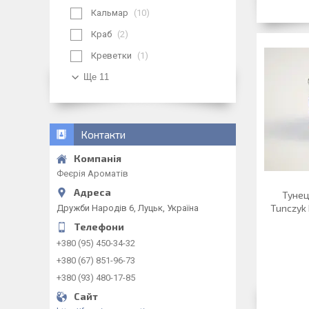
Кальмар
10
Краб
2
Креветки
1
Ще 11
Контакти
Феєрія Ароматів
Тунец
Tunczyk 
Дружби Народів 6, Луцьк, Україна
+380 (95) 450-34-32
+380 (67) 851-96-73
+380 (93) 480-17-85