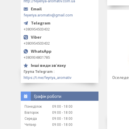
http://feyeriya-aromativ.com.ua
feyeriya.aromativ@gmail.com
+380954503432
+380954503432
+380934801785
Група Telegram
Оселедец
https://t.me/feyriya_aromativ
Графік роботи
Понеділок
09:00
18:00
Вівторок
09:00
18:00
Середа
09:00
18:00
Четвер
09:00
18:00