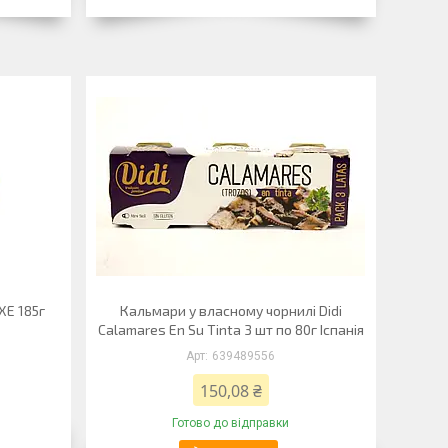
XE 185г
Кальмари у власному чорнилі Didi
Calamares En Su Tinta 3 шт по 80г Іспанія
639489556
150,08 ₴
Готово до відправки