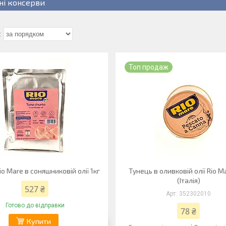
ні консерви
Топ продаж
o Mare в соняшниковій олії 1кг
Тунець в оливковій олії Rio Ma
(Італія)
527 ₴
352302010
Готово до відправки
78 ₴
Купити