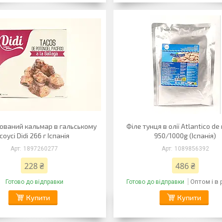
ований кальмар в гальському
Філе тунця в олії Atlantico de
соусі Didi 266 г Іспанія
950/1000g (Іспанія)
1897260277
1089856392
228 ₴
486 ₴
Оптом і в
Готово до відправки
Готово до відправки
Купити
Купити