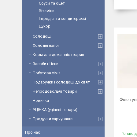
Соуси та оцет
Вітаміни
Інгредієнти кондитерські
Цукор
Солодощі
Холодні напої
Корм для домашніх тварин
Засоби гігієни
Побутова хімія
Подарунки і солодощі до свят
Непродовольчі товари
Філе тун
Новинки
УЦІНКА (уцінені товари)
Продукти харчування
Про нас
Готово д