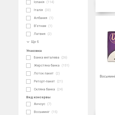
Іспанія
114
Італія
33
Албания
1
В'єтнам
1
Латвия
2
Ще 6
Упаковка
Банка металева
26
Жерстяна банка
151
Лоток пакет
2
Восьминіг
Реторт-пакет
21
Скляна банка
24
Вид консервы
Анчоус
7
Восьминіг
15