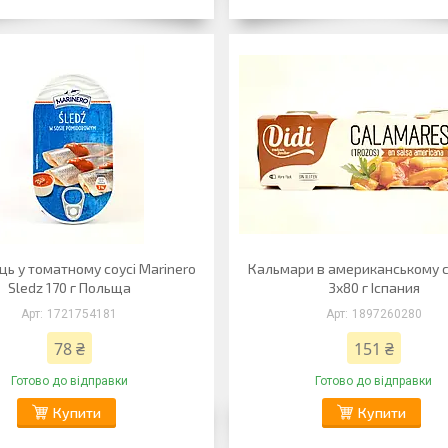
ь у томатному соусі Marinero
Кальмари в американському со
Sledz 170 г Польща
3x80 г Іспания
1721754181
1897260280
78 ₴
151 ₴
Готово до відправки
Готово до відправки
Купити
Купити