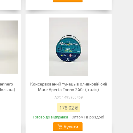
arinero
Консервований тунець в оливковій олії
(Польща)
Mare Aperto Tonno 240г (Італія)
1495900469
178,02 ₴
Оптом і в роздріб
Готово до відправки
Купити