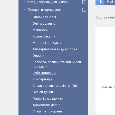
Риб
Кава, капучіно, чай, какао
Продукти харчування
Оливкова олія
Олія рослинна
Макарони
Крупи, бакалія
Молочні продукти
Альтернативні види молока
Оливки
Ковбаса, сосиски та інші м'ясні
продукти
Рибні консерви
Консервація
Снеки, грінки, гриссіні, хлібці
Тунець Ri
Сухі сніданки
Горіхи і сухофрукти
Арахисове масло
Спеції та приправи