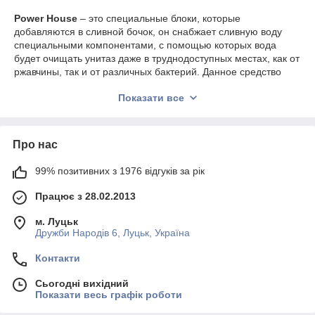
Power House
– это специальные блоки, которые
добавляются в сливной бочок, он снабжает сливную воду
специальными компонентами, с помощью которых вода
будет очищать унитаз даже в труднодоступных местах, как от
ржавчины, так и от различных бактерий. Данное средство
пользуется огромной популярностью, с каждым годом все
Показати все
больше хозяек доверяет таким блокам, так они намного
дешевле и проще в уходе за унитазом. Вам нужно будет
всего опустить блок в бачок с водой, после чего подождать 5
минут, и он будет готов к использованию.
Про нас
AGENT MAX
99% позитивних з 1976 відгуків за рік
поможет Вам получить прекрасную чистоту и
свежесть. Отличное европейское моющее средство по уходу
Працює з 28.02.2013
за унитазом и другими предметами в ванной. Данное
средство отлично удаляет любое загрязнение, а также
м. Луцьк
уничтожает разные бактерии, после чего оставляет после
Дружби Народів 6, Луцьк, Україна
себя приятный аромат. Аналогом данного моющего средства
является «Доместос», но главным превосходством этого
Контакти
средства в цене, так как его цена довольно низкая, делая его
доступным для всех желающих. Он также отлично подойдет
Сьогодні вихідний
для чистки керамических и металлических поверхностей.
Показати весь графік роботи