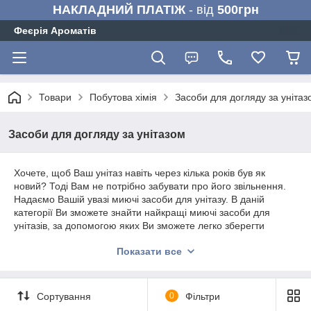
НАКЛАДНИЙ ПЛАТІЖ
- від
500грн
Феєрія Ароматів
Товари
Побутова хімія
Засоби для догляду за унітаз
Засоби для догляду за унітазом
Хочете, щоб Ваш унітаз навіть через кілька років був як
новий? Тоді Вам не потрібно забувати про його звільнення.
Надаємо Вашій увазі миючі засоби для унітазу. В даній
категорії Ви зможете знайти найкращі миючі засоби для
унітазів, за допомогою яких Ви зможете легко зберегти
чистоту і блиск. Сьогодні існує безліч різних миючих засобів,
Показати все
які здатні очистити унітаз від бактерій і іржі, але багато
початківці господині не знають, яке краще всього
використовувати засіб. Давайте розглянемо кілька брендів,
які доступні в нашому інтернет магазині «Феєрія Ароматів».
Сортування
0
Фільтри