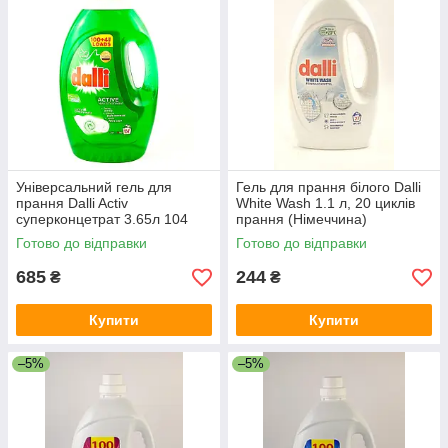
Універсальний гель для
Гель для прання білого Dalli
прання Dalli Activ
White Wash 1.1 л, 20 циклів
суперконцетрат 3.65л 104
прання (Німеччина)
прання Німеччина
Готово до відправки
Готово до відправки
685
244
₴
₴
Купити
Купити
–5%
–5%