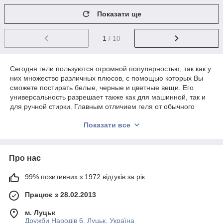
Показати ще
1
/ 10
Сегодня гели пользуются огромной популярностью, так как у
них множество различных плюсов, с помощью которых Вы
сможете постирать белые, черные и цветные вещи. Его
универсальность разрешает также как для машинной, так и
для ручной стирки. Главным отличием геля от обычного
порошка, это огромная экономия, так как гель обходиться
Показати все
намного дешевле. Если Вам нужно удалить даже самые
трудные пятна, с помощью 50 мл средства Вы это сделаете
без каких либо проблем. Сегодня каждая женщина знает, что
лучше и эффективней геля не найти! Данная продукция
Про нас
пользуется огромной популярностью по всему миру.
99% позитивних з 1972 відгуків за рік
Гель - это настоящая новинка для хозяек, с помощью
Працює з 28.02.2013
которой они смогут забыть о фразе "трудные пятна".
Средство отлично подойдет для стирки при температуре 30,
м. Луцьк
60 и 95 градусов. С помощью одного колпачка средства,
Дружби Народів 6, Луцьк, Україна