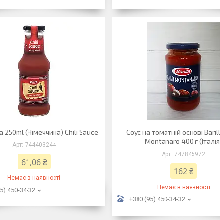
a 250ml (Німеччина) Chili Sauce
Соус на томатній основі Baril
Montanaro 400 г (Італія
744403244
747845972
61,06 ₴
162 ₴
Немає в наявності
Немає в наявності
5) 450-34-32
+380 (95) 450-34-32