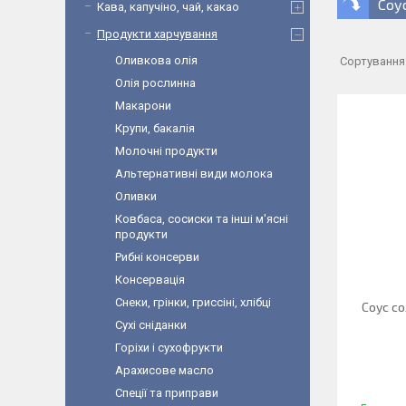
Соу
Кава, капучіно, чай, какао
Продукти харчування
Оливкова олія
Олія рослинна
Макарони
Крупи, бакалія
Молочні продукти
Альтернативні види молока
Оливки
Ковбаса, сосиски та інші м'ясні
продукти
Рибні консерви
Консервація
Снеки, грінки, гриссіні, хлібці
Соус со
Сухі сніданки
Горіхи і сухофрукти
Арахисове масло
Спеції та приправи