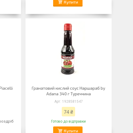
Купити
iacelli
Гранатовий кислий соус Наршараб by
Adana 340 г Туреччина
1928581547
74 ₴
 роздріб
Готово до відправки
Купити