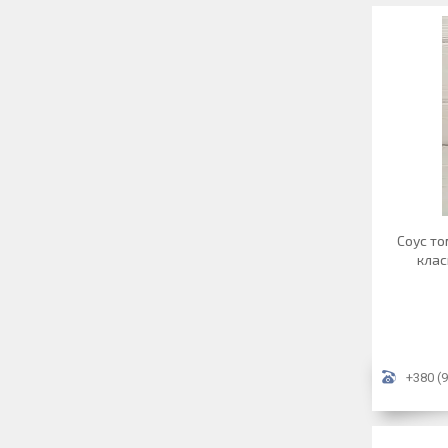
Соус то
клас
+380 (9