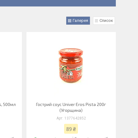
Галерея
Список
s, 500мл
Гострий соус Univer Eros Pista 200г
(Угорщина)
1377642852
89 ₴