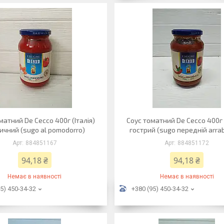
матний De Cecco 400г (Італія)
Соус томатний De Cecco 400г (
ичний (sugo al pomodorro)
гострий (sugo передній arra
884851167
884851172
94,18 ₴
94,18 ₴
Немає в наявності
Немає в наявності
5) 450-34-32
+380 (95) 450-34-32