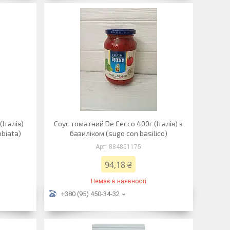
Італія)
Соус томатний De Cecco 400г (Італія) з
bbiata)
базиліком (sugo con basilico)
884851175
94,18 ₴
Немає в наявності
+380 (95) 450-34-32