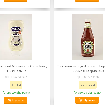
никовий Madero sos Czosnkowy
Томатний кетчуп Heinz Ketchu
410 г Польща
1000мл (Нідерланди)
1357839975
1622246485
110 ₴
223,56 ₴
Готово до відправки
Готово до відправки
Купити
Купити