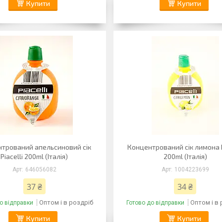
Купити
Купити
трований апельсиновий сік
Концентрований сік лимона P
Piacelli 200ml (Італія)
200ml (Італія)
646056082
1004223699
37 ₴
34 ₴
Оптом і в роздріб
Оптом і в
о відправки
Готово до відправки
Купити
Купити