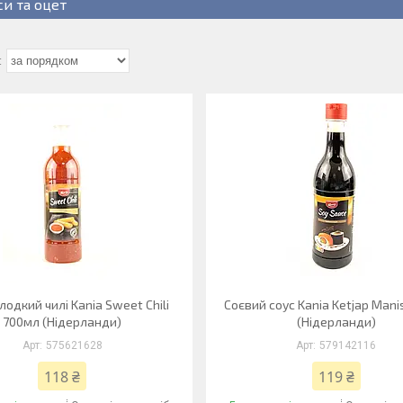
си та оцет
лодкий чилі Kania Sweet Chili
Соєвий соус Kania Ketjap Mani
700мл (Нідерланди)
(Нідерланди)
575621628
579142116
118 ₴
119 ₴