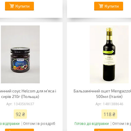
Купити
Купити
нний соус Helcom для м'яса і
Бальзамічний оцет Mengazzol
сирів 210г (Польща)
500мл (Італія)
1343569637
1481388646
92 ₴
118 ₴
Оптом і в роздріб
Оптом і в
о відправки
Готово до відправки