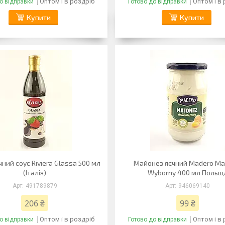
Оптом і в роздріб
Оптом і в
о відправки
Готово до відправки
Купити
Купити
ний соус Riviera Glassa 500 мл
Майонез яєчний Madero Ma
(Італія)
Wyborny 400 мл Польщ
491789879
946069140
206 ₴
99 ₴
Оптом і в роздріб
Оптом і в
о відправки
Готово до відправки