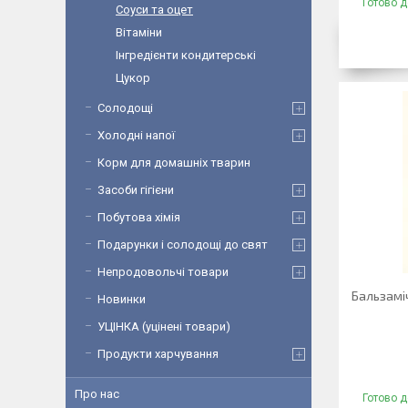
Готово д
Соуси та оцет
Вітаміни
Інгредієнти кондитерські
Цукор
Солодощі
Холодні напої
Корм для домашніх тварин
Засоби гігієни
Побутова хімія
Подарунки і солодощі до свят
Непродовольчі товари
Бальзаміч
Новинки
УЦІНКА (уцінені товари)
Продукти харчування
Про нас
Готово д