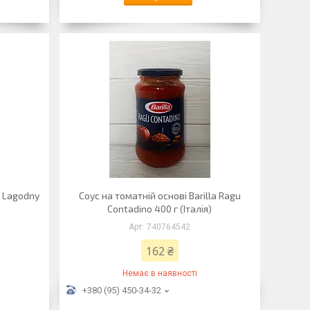
p Lagodny
Соус на томатній основі Barilla Ragu
Contadino 400 г (Італія)
740764542
162 ₴
Немає в наявності
+380 (95) 450-34-32