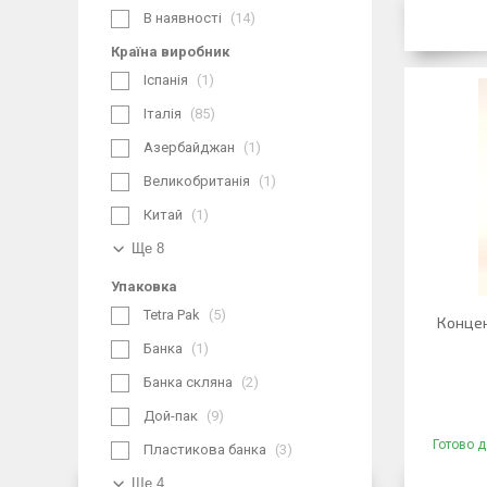
В наявності
14
Країна виробник
Іспанія
1
Італія
85
Азербайджан
1
Великобританія
1
Китай
1
Ще 8
Упаковка
Tetra Pak
5
Концен
Банка
1
Банка скляна
2
Дой-пак
9
Готово д
Пластикова банка
3
Ще 4