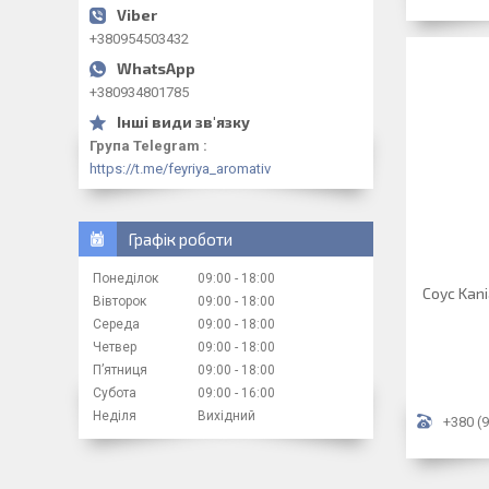
+380954503432
+380934801785
Група Telegram
https://t.me/feyriya_aromativ
Графік роботи
Понеділок
09:00
18:00
Соус Kani
Вівторок
09:00
18:00
Середа
09:00
18:00
Четвер
09:00
18:00
Пʼятниця
09:00
18:00
Субота
09:00
16:00
Неділя
Вихідний
+380 (9