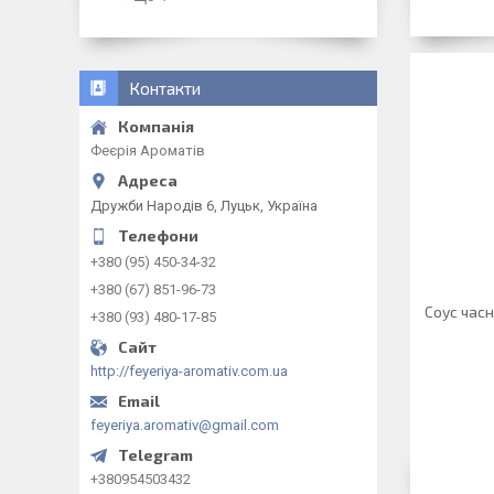
Контакти
Феєрія Ароматів
Дружби Народів 6, Луцьк, Україна
+380 (95) 450-34-32
+380 (67) 851-96-73
Соус час
+380 (93) 480-17-85
http://feyeriya-aromativ.com.ua
feyeriya.aromativ@gmail.com
+380954503432