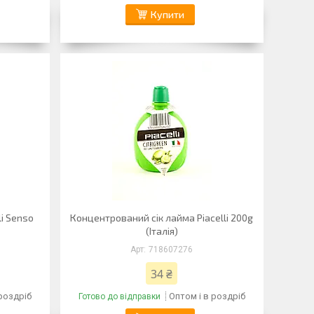
Купити
i Senso
Концентрований сік лайма Piacelli 200g
(Італія)
718607276
34 ₴
 роздріб
Оптом і в роздріб
Готово до відправки