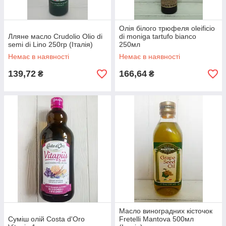
Олія білого трюфеля oleificio
Лляне масло Crudolio Olio di
di moniga tartufo bianco
semi di Lino 250гр (Італія)
250мл
Немає в наявності
Немає в наявності
139,72
166,64
₴
₴
Масло виноградних кісточок
Суміш олій Costa d'Oro
Fretelli Mantova 500мл