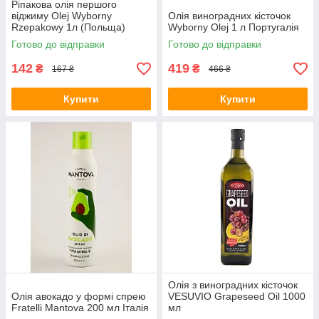
Ріпакова олія першого
віджиму Olej Wyborny
Олія виноградних кісточок
Rzepakowy 1л (Польща)
Wyborny Olej 1 л Португалія
Готово до відправки
Готово до відправки
142
419
₴
₴
167 ₴
466 ₴
Купити
Купити
Олія з виноградних кісточок
Олія авокадо у формі спрею
VESUVIO Grapeseed Oil 1000
Fratelli Mantova 200 мл Італія
мл