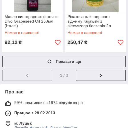
Масло виноградних кісточок
Ріпакова олія першого
Divo Grapeseed Oil 250мл
віджиму Kujawski z
(Італія)
pierwszego tloczenia 2л
(Польща)
Немає в наявності
Немає в наявності
92,12
250,47
₴
₴
Показати ще
1
/ 3
Про нас
99% позитивних з 1974 відгуків за рік
Працює з 28.02.2013
м. Луцьк
Дружби Народів 6, Луцьк, Україна