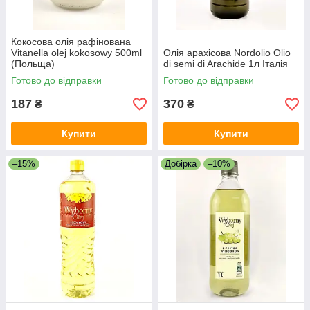
Кокосова олія рафінована
Vitanella olej kokosowy 500ml
Олія арахісова Nordolio Olio
(Польща)
di semi di Arachide 1л Італія
Готово до відправки
Готово до відправки
187
370
₴
₴
Купити
Купити
–15%
Добірка
–10%