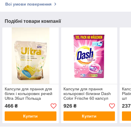
Всі умови повернення
Подібні товари компанії
Капсули для прання для
Капсули для прання
Капс
білих і кольорових речей
кольорової білизни Dash
Plat
Ultra 36шт Польща
Color Frische 60 капсул
шт
Німеччина
466
926
237
₴
₴
Купити
Купити