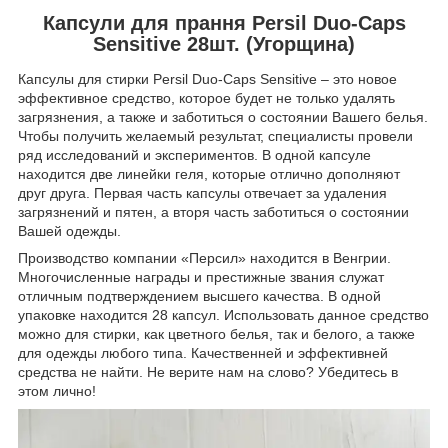
Капсули для прання Persil Duo-Caps
Sensitive 28шт. (Угорщина)
Капсулы для стирки Persil Duo-Caps Sensitive – это новое
эффективное средство, которое будет не только удалять
загрязнения, а также и заботиться о состоянии Вашего белья.
Чтобы получить желаемый результат, специалисты провели
ряд исследований и экспериментов. В одной капсуле
находится две линейки геля, которые отлично дополняют
друг друга. Первая часть капсулы отвечает за удаления
загрязнений и пятен, а вторя часть заботиться о состоянии
Вашей одежды.
Производство компании «Персил» находится в Венгрии.
Многочисленные награды и престижные звания служат
отличным подтверждением высшего качества. В одной
упаковке находится 28 капсул. Использовать данное средство
можно для стирки, как цветного белья, так и белого, а также
для одежды любого типа. Качественней и эффективней
средства не найти. Не верите нам на слово? Убедитесь в
этом лично!