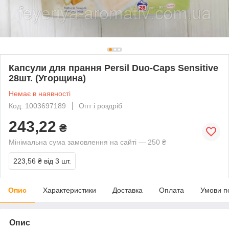
Капсули для прання Persil Duo-Caps Sensitive
28шт. (Угорщина)
Немає в наявності
Код: 1003697189
Опт і роздріб
243,22
₴
Мінімальна сума замовлення на сайті — 250 ₴
223,56 ₴
від 3 шт.
Опис
Характеристики
Доставка
Оплата
Умови п
Опис