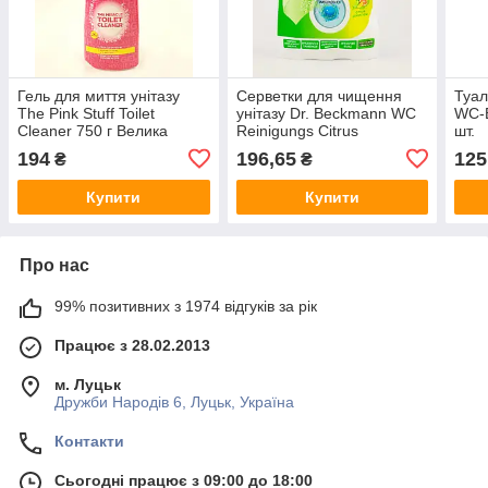
Гель для миття унітазу
Серветки для чищення
Туал
The Pink Stuff Toilet
унітазу Dr. Beckmann WC
WC-B
Cleaner 750 г Велика
Reinigungs Citrus
шт.
Британія
Sensation 20 шт
194
196,65
125
₴
₴
Німеччина
Купити
Купити
Про нас
99% позитивних з 1974 відгуків за рік
Працює з 28.02.2013
м. Луцьк
Дружби Народів 6, Луцьк, Україна
Контакти
Сьогодні працює з 09:00 до 18:00