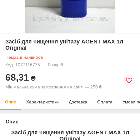
Засіб для чищення унітазу AGENT MAX 1л
Original
Немає в наявності
Код: 1077116775
Роздріб
68,31
₴
Мінімальна сума замовлення на сайті — 250 ₴
Опис
Характеристики
Доставка
Оплата
Умови п
Опис
Засіб для чищення унітазу AGENT MAX 1л
Original