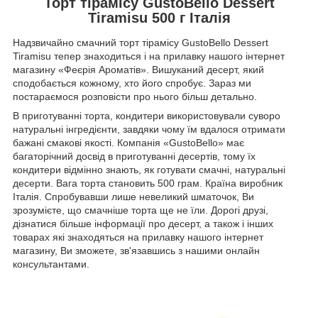
Торт тірамісу GustoBello Dessert
Tiramisu 500 г Італія
Надзвичайно смачний торт тірамісу GustoBello Dessert
Tiramisu тепер знаходиться і на прилавку нашого інтернет
магазину «Феєрія Ароматів». Вишуканий десерт, який
сподобається кожному, хто його спробує. Зараз ми
постараємося розповісти про нього більш детально.
В приготуванні торта, кондитери використовували суворо
натуральні інгредієнти, завдяки чому їм вдалося отримати
бажані смакові якості. Компанія «GustoBello» має
багаторічний досвід в приготуванні десертів, тому їх
кондитери відмінно знають, як готувати смачні, натуральні
десерти. Вага торта становить 500 грам. Країна виробник
Італія. Спробувавши лише невеликий шматочок, Ви
зрозумієте, що смачніше торта ще не їли. Дорогі друзі,
дізнатися більше інформації про десерт, а також і інших
товарах які знаходяться на прилавку нашого інтернет
магазину, Ви зможете, зв'язавшись з нашими онлайн
консультантами.