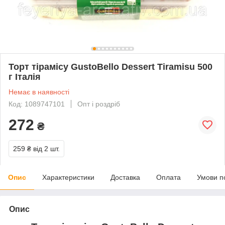
Торт тірамісу GustoBello Dessert Tiramisu 500
г Італія
Немає в наявності
Код: 1089747101
Опт і роздріб
272
₴
259 ₴
від 2 шт.
Опис
Характеристики
Доставка
Оплата
Умови п
Опис