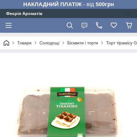
НАКЛАДНИЙ ПЛАТІЖ
- від
500грн
Феєрія Ароматів
Товари
Солодощі
Бісквити і торти
Торт тірамісу G