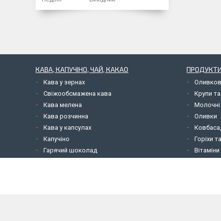
КАВА, КАПУЧІНО, ЧАЙ, КАКАО
ПРОДУКТИ
Кава у зернах
Оливков
Свіжообсмажена кава
Крупи та
Кава мелена
Молочні
Кава розчинна
Оливки
Кава у капсулах
Ковбаса,
Капучіно
Горіхи т
Гарячий шоколад
Вітаміни