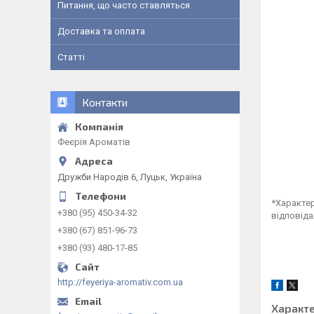
Питання, що часто ставляться
Доставка та оплата
Статті
Контакти
Феєрія Ароматів
Дружби Народів 6, Луцьк, Україна
*Характер
+380 (95) 450-34-32
відповіда
+380 (67) 851-96-73
+380 (93) 480-17-85
http://feyeriya-aromativ.com.ua
Характ