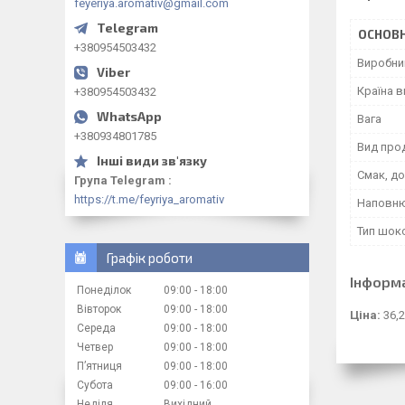
feyeriya.aromativ@gmail.com
ОСНОВН
+380954503432
Виробни
Країна 
+380954503432
Вага
+380934801785
Вид прод
Смак, д
Група Telegram
https://t.me/feyriya_aromativ
Наповн
Тип шок
Графік роботи
Інформ
Понеділок
09:00
18:00
Вівторок
09:00
18:00
Ціна:
36,2
Середа
09:00
18:00
Четвер
09:00
18:00
Пʼятниця
09:00
18:00
Субота
09:00
16:00
Неділя
Вихідний