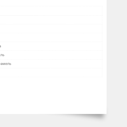
а
іль
рамель