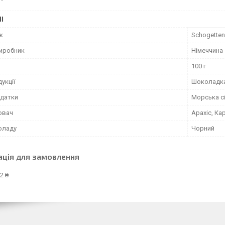
І
к
Schogetten
виробник
Німеччина
100 г
укції
Шоколадк
одатки
Морська с
ювач
Арахіс, Ка
оладу
Чорний
ація для замовлення
2 ₴