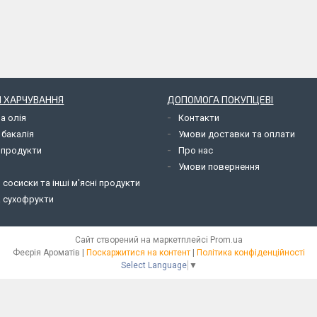
 ХАРЧУВАННЯ
ДОПОМОГА ПОКУПЦЕВІ
а олія
Контакти
 бакалія
Умови доставки та оплати
 продукти
Про нас
Умови повернення
 сосиски та інші м'ясні продукти
а сухофрукти
Сайт створений на маркетплейсі
Prom.ua
Феєрія Ароматів |
Поскаржитися на контент
|
Політика конфіденційності
Select Language
▼