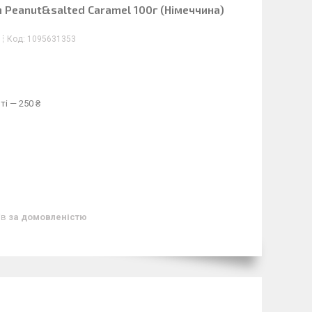
 Peanut&salted Caramel 100г (Німеччина)
Код:
1095631353
ті — 250 ₴
ів
за домовленістю