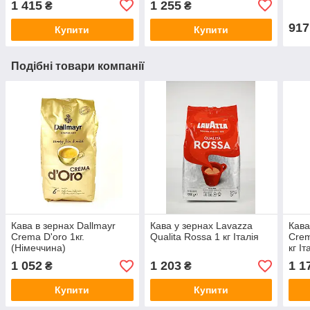
1 415
1 255
₴
₴
917
Купити
Купити
Подібні товари компанії
Кава в зернах Dallmayr
Кава у зернах Lavazza
Кава
Crema D'oro 1кг.
Qualita Rossa 1 кг Італія
Crem
(Німеччина)
кг Іт
1 052
1 203
1 1
₴
₴
Купити
Купити