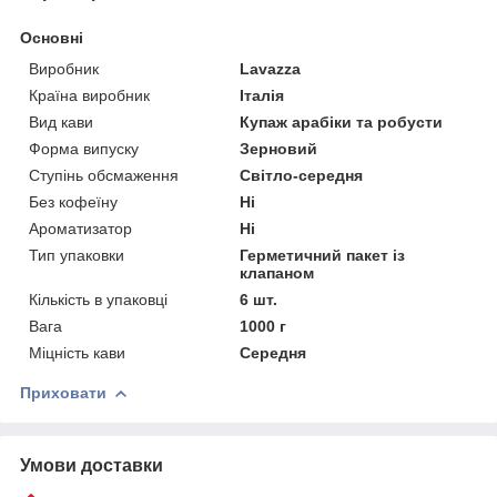
Основні
Виробник
Lavazza
Країна виробник
Італія
Вид кави
Купаж арабіки та робусти
Форма випуску
Зерновий
Ступінь обсмаження
Світло-середня
Без кофеїну
Ні
Ароматизатор
Ні
Тип упаковки
Герметичний пакет із
клапаном
Кількість в упаковці
6 шт.
Вага
1000 г
Міцність кави
Середня
Приховати
Умови доставки