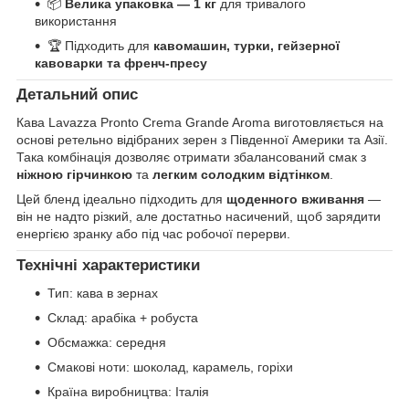
📦
Велика упаковка — 1 кг
для тривалого
використання
🏆 Підходить для
кавомашин, турки, гейзерної
кавоварки та френч-пресу
Детальний опис
Кава Lavazza Pronto Crema Grande Aroma виготовляється на
основі ретельно відібраних зерен з Південної Америки та Азії.
Така комбінація дозволяє отримати збалансований смак з
ніжною гірчинкою
та
легким солодким відтінком
.
Цей бленд ідеально підходить для
щоденного вживання
—
він не надто різкий, але достатньо насичений, щоб зарядити
енергією зранку або під час робочої перерви.
Технічні характеристики
Тип: кава в зернах
Склад: арабіка + робуста
Обсмажка: середня
Смакові ноти: шоколад, карамель, горіхи
Країна виробництва: Італія