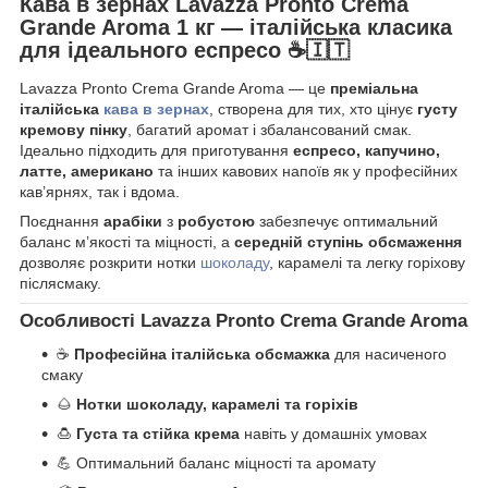
Кава в зернах Lavazza Pronto Crema
Grande Aroma 1 кг — італійська класика
для ідеального еспресо ☕🇮🇹
Lavazza Pronto Crema Grande Aroma — це
преміальна
італійська
кава в зернах
, створена для тих, хто цінує
густу
кремову пінку
, багатий аромат і збалансований смак.
Ідеально підходить для приготування
еспресо, капучино,
латте, американо
та інших кавових напоїв як у професійних
кав’ярнях, так і вдома.
Поєднання
арабіки
з
робустою
забезпечує оптимальний
баланс м’якості та міцності, а
середній ступінь обсмаження
дозволяє розкрити нотки
шоколаду
, карамелі та легку горіхову
післясмаку.
Особливості Lavazza Pronto Crema Grande Aroma
☕
Професійна італійська обсмажка
для насиченого
смаку
🌰
Нотки шоколаду, карамелі та горіхів
🍮
Густа та стійка крема
навіть у домашніх умовах
💪 Оптимальний баланс міцності та аромату