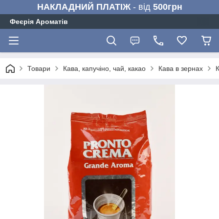
НАКЛАДНИЙ ПЛАТІЖ
- від
500грн
Феєрія Ароматів
Товари
Кава, капучіно, чай, какао
Кава в зернах
К