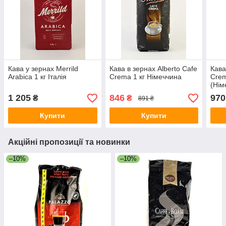
Кава у зернах Merrild
Кава в зернах Alberto Cafe
Кава
Arabica 1 кг Італія
Crema 1 кг Німеччина
Crem
(Нім
1 205
846
970
₴
₴
891 ₴
Купити
Купити
Акційні пропозиції та новинки
–10%
–10%