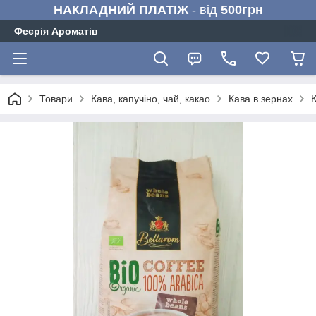
НАКЛАДНИЙ ПЛАТІЖ
- від
500грн
Феєрія Ароматів
Товари
Кава, капучіно, чай, какао
Кава в зернах
К