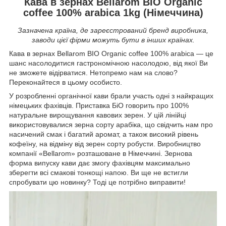
Кава в зернах Bellarom BIO Organic
coffee 100% arabica 1kg (Німеччина)
Зазначена країна, де зареєстрований бренд виробника,
заводи цієї фірми можуть бути в інших країнах.
Кава в зернах Bellarom BIO Organic coffee 100% arabica — це
шанс насолодитися гастрономічною насолодою, від якої Ви
не зможете відірватися. Нетопремо нам на слово?
Переконайтеся в цьому особисто.
У розробленні органічної кави брали участь одні з найкращих
німецьких фахівців. Приставка БіО говорить про 100%
натуральне вирощування кавових зерен. У цій лінійці
використовувалися зерна сорту арабіка, що свідчить нам про
насичений смак і багатий аромат, а також високий рівень
кофеїну, на відміну від зерен сорту робусти. Виробництво
компанії «Bellarom» розташоване в Німеччині. Зернова
форма випуску кави дає змогу фахівцям максимально
зберегти всі смакові тонкощі напою. Ви ще не встигли
спробувати цю новинку? Тоді це потрібно виправити!