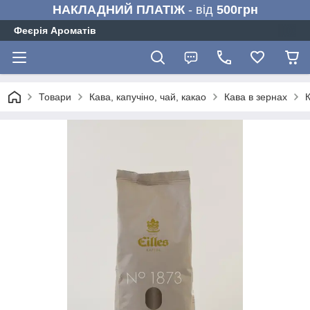
НАКЛАДНИЙ ПЛАТІЖ
- від
500грн
Феєрія Ароматів
Товари
Кава, капучіно, чай, какао
Кава в зернах
К