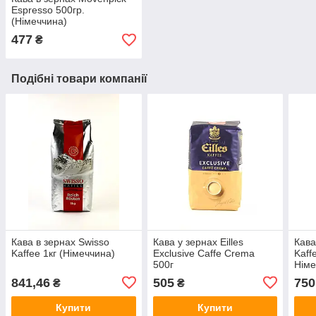
Espresso 500гр.
(Німеччина)
477
₴
Подібні товари компанії
Кава в зернах Swisso
Кава у зернах Eilles
Кава
Kaffee 1кг (Німеччина)
Exclusive Caffe Crema
Kaff
500г
Німе
841,46
505
750
₴
₴
Купити
Купити