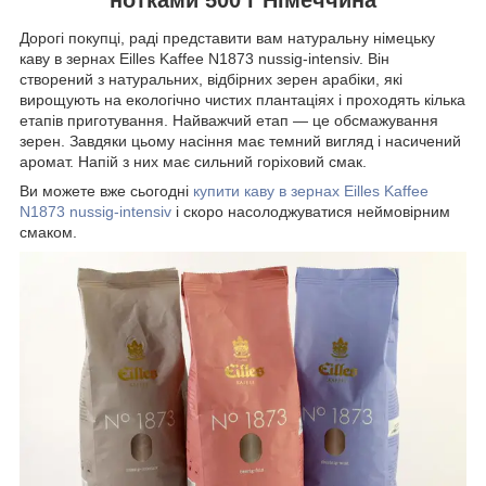
Дорогі покупці, раді представити вам натуральну німецьку
каву в зернах Eilles Kaffee N1873 nussig-intensiv. Він
створений з натуральних, відбірних зерен арабіки, які
вирощують на екологічно чистих плантаціях і проходять кілька
етапів приготування. Найважчий етап — це обсмажування
зерен. Завдяки цьому насіння має темний вигляд і насичений
аромат. Напій з них має сильний горіховий смак.
Ви можете вже сьогодні
купити
каву
в зернах Eilles Kaffee
N1873 nussig-intensiv
і скоро насолоджуватися неймовірним
смаком.