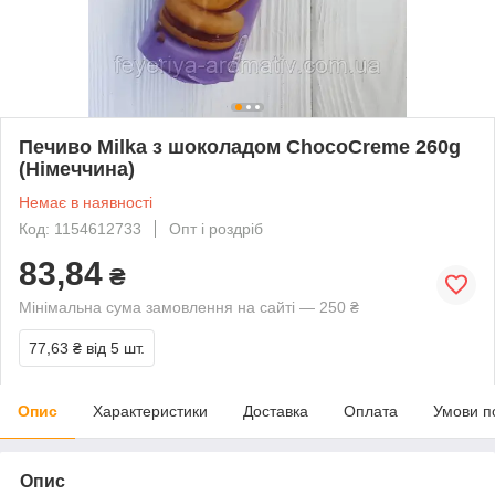
Печиво Milka з шоколадом ChocoCreme 260g
(Німеччина)
Немає в наявності
Код: 1154612733
Опт і роздріб
83,84
₴
Мінімальна сума замовлення на сайті — 250 ₴
77,63 ₴
від 5 шт.
Опис
Характеристики
Доставка
Оплата
Умови п
Опис