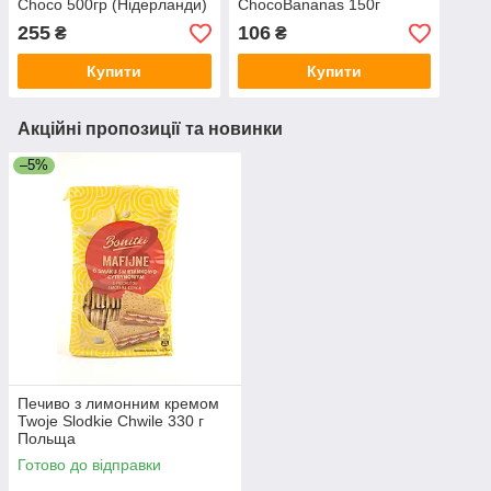
Choco 500гр (Нідерланди)
ChocoBananas 150г
(Німеччина)
255
106
₴
₴
Купити
Купити
Акційні пропозиції та новинки
–5%
Печиво з лимонним кремом
Twoje Slodkie Chwile 330 г
Польща
Готово до відправки