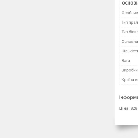
ОСНОВН
Особлив
Тип пра
Тип біли
Основни
Кількіст
Вага
Виробни
Країна 
Інформ
Ціна:
828