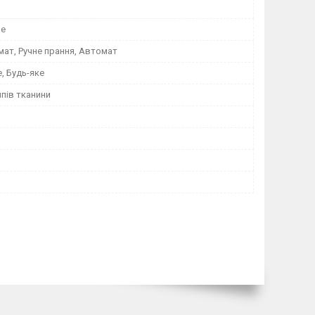
не
ат, Ручне прання, Автомат
, Будь-яке
ипів тканини