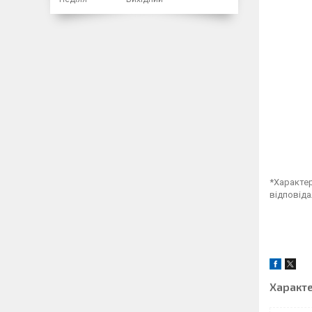
*Характер
відповіда
Характ