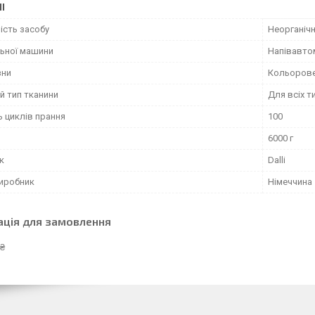
І
ість засобу
Неорганіч
льної машини
Напівавтом
зни
Кольорове
й тип тканини
Для всіх т
ь циклів прання
100
6000 г
к
Dalli
виробник
Німеччина
ація для замовлення
 ₴