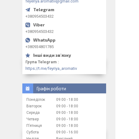
feyeriya.aromativ@gmail.com
+380954503432
+380954503432
+380934801785
Група Telegram
https://t.me/feyriya_aromativ
Графік роботи
Понеділок
09:00
18:00
Вівторок
09:00
18:00
Середа
09:00
18:00
Четвер
09:00
18:00
Пʼятниця
09:00
18:00
Субота
09:00
16:00
Неділя
Вихідний