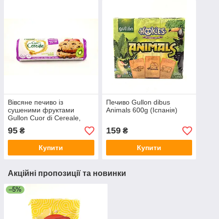
Вівсяне печиво із
Печиво Gullon dibus
сушеними фруктами
Animals 600g (Іспанія)
Gullon Cuor di Cereale,
300гр (Іспанія)
95
159
₴
₴
Купити
Купити
Акційні пропозиції та новинки
–5%