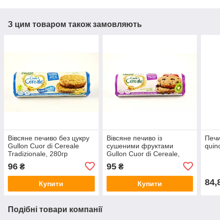
З цим товаром також замовляють
Вівсяне печиво без цукру
Вівсяне печиво із
Печи
Gullon Cuor di Cereale
сушеними фруктами
quin
Tradizionale, 280гр
Gullon Cuor di Cereale,
(Іспанія)
300гр (Іспанія)
96
95
₴
₴
84,
Купити
Купити
Подібні товари компанії