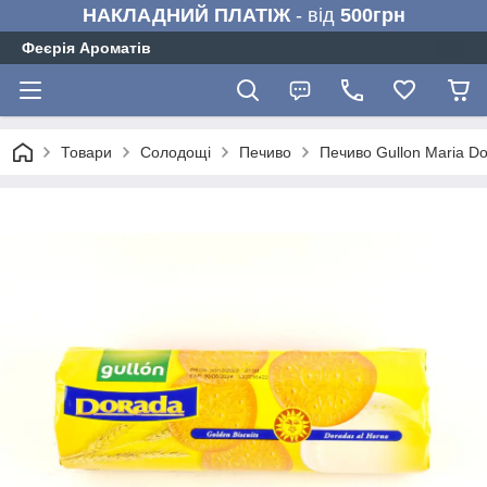
НАКЛАДНИЙ ПЛАТІЖ
- від
500грн
Феєрія Ароматів
Товари
Солодощі
Печиво
Печиво Gullon Maria Do