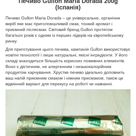
Печиво Gullon Maria Dorada 200g
(Іспанія)
Печиво Gullon Maria Dorada – це універсальне, органічне
виріб яке має приголомшливий смак, тонкий аромат і
приємний післясмак. Світовий бренд Gullon протягом
багатьох років є одним із перших лідерів на європейському
ринку.
Для приготування цього печива, кампанія Gullon використовує
новітні технології і лише натуральні, якісні інгредієнти. У його
складі знаходиться більшість корисних поживних елементів.
Воно є дієтичним, не алергенним і низькокалорійним
продуктом харчування. Хрустке печиво ідеально доповнить
ваш напій приємним смаком і ніжним присмаком, також це
відмінний варіант для перекусу на роботі чи навчанні.