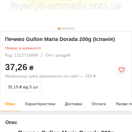
Печиво Gullon Maria Dorada 200g (Іспанія)
Немає в наявності
Код: 1212716848
Опт і роздріб
37,26
₴
Мінімальна сума замовлення на сайті — 250 ₴
35,19 ₴
від 5 шт.
Опис
Характеристики
Доставка
Оплата
Умови п
Опис