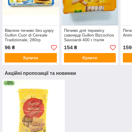
Вівсяне печиво без цукру
Печиво для тирамісу
Печи
Gullon Cuor di Cereale
савоярді Gullon Bizcochos
Anim
Tradizionale, 280гр
Savoiardi 400 г Італія
(Іспанія)
96
154
159
₴
₴
Купити
Купити
Акційні пропозиції та новинки
–5%