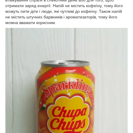
втамування спраги в спекотний день або для того, щоб
отримати заряд енергії. Напій не містить кофеїну, тому його
можуть пити діти і люди, які чутливі до кофеїну. Також напій
не містить штучних барвників і ароматизаторів, тому його
можна вважати корисним.