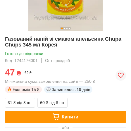
Газований напій зі смаком апельсина Chupa
Chups 345 мл Корея
Готово до відправки
Код: 1244176001
Опт і роздріб
47
₴
62 ₴
Мінімальна сума замовлення на сайті — 250 ₴
Економія
15 ₴
Залишилось
19 днів
61 ₴
від 3 шт.
60 ₴
від 6 шт.
Купити
або