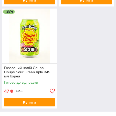
Купити
Купити
–25%
Газований напій Chupa
Chups Sour Green Aple 345
мл Корея
Готово до відправки
47
₴
62 ₴
Купити