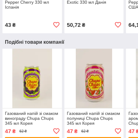
Pepper Cherry 330 мл
Exotic 330 мл Данія
Pepp
Іспанія
СШ
43
50,72
64,
₴
₴
Подібні товари компанії
Газований напій зі смаком
Газований напій зі смаком
Газо
винограду Chupa Chups
полуниці Chupa Chups
аро
345 мл Корея
345 мл Корея
Chup
47
47
47
₴
₴
62 ₴
62 ₴