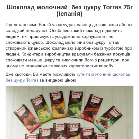
Шоколад молочний без цукру Torras 75г
(Іспанія)
Представляємо Вашій увазі чудові ласощі до чаю, кави або як
солодкий подарунок. Особливо такий шоколад підходить
людям, які практикують усвідомлене харчування і не
споживають цукор. Шоколад молочний без цукру Torras
створений іспанською компанією виробником із турботою про
людей. Кондитери виробництва врахували бажання покупців
споживати менше цукру та виключили його з рецептури, при
цьому не втрачаючи смакових характеристик виробу.
Вже сьогодні Ви маєте можливість
купити молочний шоколад
без цукру Torras
за вигідною ціною.