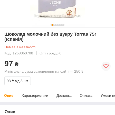
Шоколад молочний без цукру Torras 75г
(Іспанія)
Немає в наявності
Код: 1259869708
Опт і роздріб
97
₴
Мінімальна сума замовлення на сайті — 250 ₴
93 ₴
від 3 шт.
Опис
Характеристики
Доставка
Оплата
Умови п
Опис