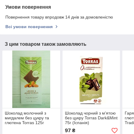
Умови повернення
Повернення товару впродовж 14 днів за домовленістю
Всі умови повернення
З цим товаром також замовляють
Шоколад молочний з
Шоколад чорний з м'ятою
Гаря
мигдалем без цукру та
без цукру Torras Dark&Mint
глют
глютена Torras 125г
75г (Іспанія)
Trad
(Іспанія)
97
₴