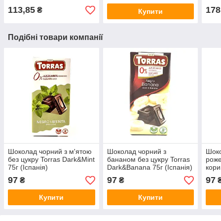
113,85
178
₴
Купити
Подібні товари компанії
Шоколад чорний з м'ятою
Шоколад чорний з
Шоко
без цукру Torras Dark&Mint
бананом без цукру Torras
роже
75г (Іспанія)
Dark&Banana 75г (Іспанія)
кори
Rose
97
97
97
₴
₴
and C
Купити
Купити