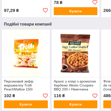
78
₴
97,29
266
₴
Купити
Подібні товари компанії
Персиковий зефір
Арахіс у клярі з ароматом
Філе
маршмелоу Trolli
барбекю Alesto Cruspies
de r
PeachMallow 150г
BBQ 200 г Німеччина
(Ісп
(Німеччина)
102
116
486
₴
₴
Купити
Купити