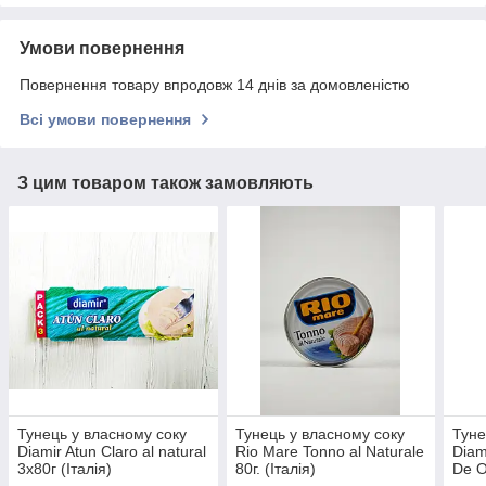
Умови повернення
Повернення товару впродовж 14 днів за домовленістю
Всі умови повернення
З цим товаром також замовляють
Тунець у власному соку
Тунець у власному соку
Туне
Diamir Atun Claro al natural
Rio Mare Tonno al Naturale
Diam
3х80г (Італія)
80г. (Італія)
De O