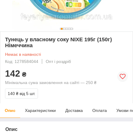
Тунець у власному соку NIXE 195г (150г)
Німеччина
Немає в наявності
Код: 1278584044
Опт і роздріб
142
₴
Мінімальна сума замовлення на сайті — 250 ₴
140 ₴
від 5 шт.
Опис
Характеристики
Доставка
Оплата
Умови п
Опис