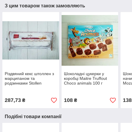
З цим товаром також замовляють
Різдвяний кекс штоллен з
Шоколадні цукерки у
Шоко
марципаном та
коробці Maitre Truffout
начи
родзинками Stollen
Choco animals 100 г
Moza
Favorina 1000г
(Австрія)
(Німеччина)
287,73
108
138
₴
₴
Подібні товари компанії