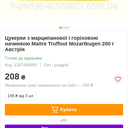
Цукерки з марципанової і горіховою
начинкою Maitre Truffout Mozartkugen 200 г
Австрія
Готово до відправки
Код: 1287448983
Опт і роздріб
208
₴
Мінімальна сума замовлення на сайті — 250 ₴
198 ₴
від 3 шт.
Купити
або