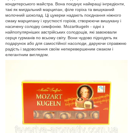
кондитерського майстра. Вона поєднує найкращі інгредієнти,
такі як мигдальний марципан, філе горіха та вишуканий
молочний шоколад. Ці цукерки надають поєднання ніжного
смаку марципану і хрусткості горіхів, створюючи вишукану і
насичену солодку симфонію. Mozartkugeln - одні з
найпопулярніших австрійських солодощів, які завоювали
серця гурманів по всьому світу. Вони чудово підходять як
подарунок або для самостійної насолоди, даруючи справжню
радість і задоволення своїм неперевершеним смаком і
елегантним виглядом.