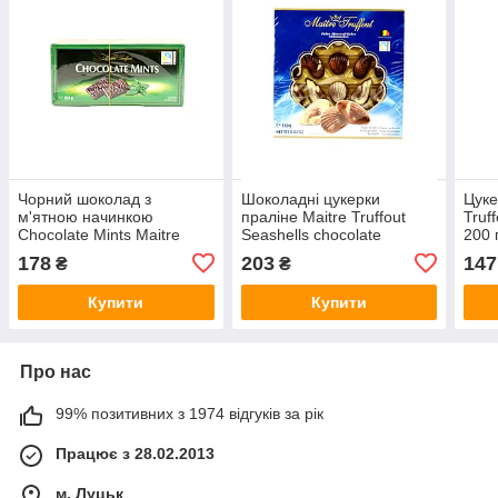
Чорний шоколад з
Шоколадні цукерки
Цуке
м'ятною начинкою
праліне Maitre Truffout
Truf
Chocolate Mints Maitre
Seashells chocolate
200 
Truffout 200 г Австрія
pralines 250g (Бельгія)
178
203
147
₴
₴
Купити
Купити
Про нас
99% позитивних з 1974 відгуків за рік
Працює з 28.02.2013
м. Луцьк