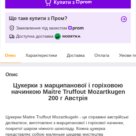
Купити з
Що таке купити з Пром?
Замовлення під захистом
Доступна доставка
Опис
Характеристики
Доставка
Оплата
Умови п
Опис
Цукерки з марципанової і горіховою
начинкою Maitre Truffout Mozartkugen
200 г Австрія
Цукерки Maitre Truffout Mozartkugeln - це справжні австрійські
делікатеси, виготовлені з марципанової і горіхової начинки,
покритої шаром ніжного шоколаду. Кожна цукерка
представляє собою маленьке шедевр мистецтва