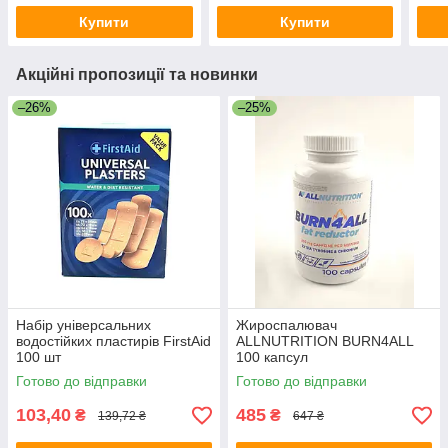
Купити
Купити
Акційні пропозиції та новинки
–26%
–25%
Набір універсальних
Жироспалювач
водостійких пластирів FirstAid
ALLNUTRITION BURN4ALL
100 шт
100 капсул
Готово до відправки
Готово до відправки
103,40
485
₴
₴
139,72 ₴
647 ₴