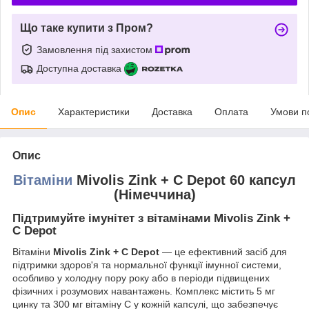
Що таке купити з Пром?
Замовлення під захистом
Доступна доставка
Опис
Характеристики
Доставка
Оплата
Умови п
Опис
Вітаміни
Mivolis Zink + C Depot 60 капсул
(Німеччина)
Підтримуйте імунітет з вітамінами Mivolis Zink +
C Depot
Вітаміни
Mivolis Zink + C Depot
— це ефективний засіб для
підтримки здоров'я та нормальної функції імунної системи,
особливо у холодну пору року або в періоди підвищених
фізичних і розумових навантажень. Комплекс містить 5 мг
цинку та 300 мг вітаміну C у кожній капсулі, що забезпечує