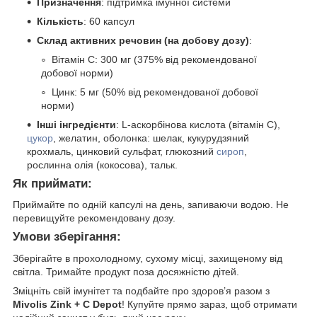
Призначення
: підтримка імунної системи
Кількість
: 60 капсул
Склад активних речовин (на добову дозу)
:
Вітамін C: 300 мг (375% від рекомендованої
добової норми)
Цинк: 5 мг (50% від рекомендованої добової
норми)
Інші інгредієнти
: L-аскорбінова кислота (вітамін C),
цукор
, желатин, оболонка: шелак, кукурудзяний
крохмаль, цинковий сульфат, глюкозний
сироп
,
рослинна олія (кокосова), тальк.
Як приймати:
Приймайте по одній капсулі на день, запиваючи водою. Не
перевищуйте рекомендовану дозу.
Умови зберігання:
Зберігайте в прохолодному, сухому місці, захищеному від
світла. Тримайте продукт поза досяжністю дітей.
Зміцніть свій імунітет та подбайте про здоров’я разом з
Mivolis Zink + C Depot
! Купуйте прямо зараз, щоб отримати