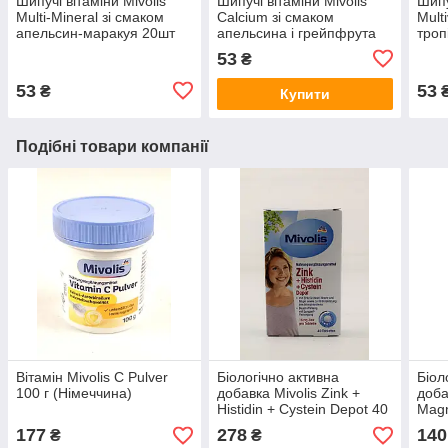
Шипучі вітаміни Mivolis
Шипучі вітаміни Mivolis
Шипу
Multi-Mineral зі смаком
Calcium зі смаком
Mult
апельсин-маракуя 20шт
апельсина і грейпфрута
троп
(Німеччина)
20 таблеток (Німеччина)
(Нім
53
₴
53
53
₴
Купити
Подібні товари компанії
Вітамін Mivolis C Pulver
Біологічно активна
Біол
100 г (Німеччина)
добавка Mivolis Zink +
доба
Histidin + Cystein Depot 40
Magn
таблеток (Німеччина)
Vita
177
278
140
₴
₴
капс