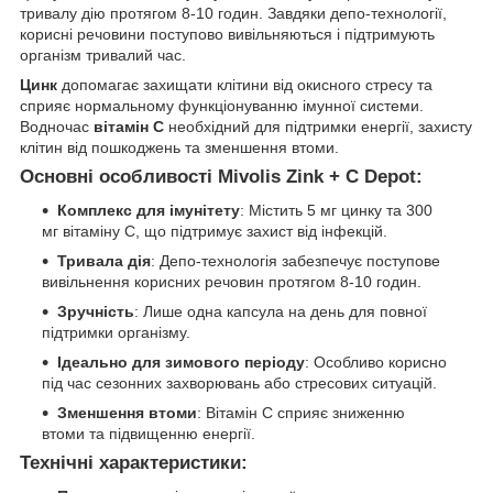
тривалу дію протягом 8-10 годин. Завдяки депо-технології,
корисні речовини поступово вивільняються і підтримують
організм тривалий час.
Цинк
допомагає захищати клітини від окисного стресу та
сприяє нормальному функціонуванню імунної системи.
Водночас
вітамін C
необхідний для підтримки енергії, захисту
клітин від пошкоджень та зменшення втоми.
Основні особливості Mivolis Zink + C Depot:
Комплекс для імунітету
: Містить 5 мг цинку та 300
мг вітаміну C, що підтримує захист від інфекцій.
Тривала дія
: Депо-технологія забезпечує поступове
вивільнення корисних речовин протягом 8-10 годин.
Зручність
: Лише одна капсула на день для повної
підтримки організму.
Ідеально для зимового періоду
: Особливо корисно
під час сезонних захворювань або стресових ситуацій.
Зменшення втоми
: Вітамін C сприяє зниженню
втоми та підвищенню енергії.
Технічні характеристики: