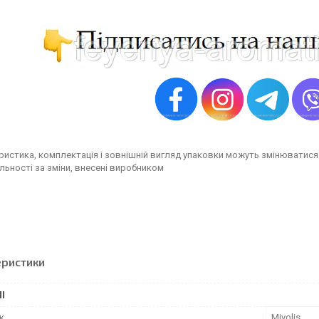
ристика, комплектація і зовнішній вигляд упаковки можуть змінюватися
льності за зміни, внесені виробником
еристики
І
к
Mivolis