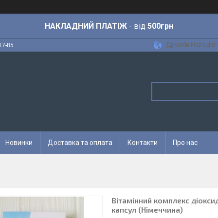
НАКЛАДНИЙ ПЛАТІЖ
- від
500грн
Дружби Народів 6
17-85
Новинки
Доставка та оплата
Контакти
Про нас
Вітамінний комплекс діоксид 
капсул (Німеччина)