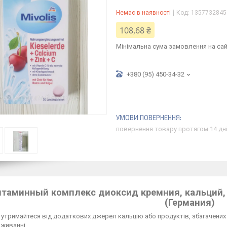
Немає в наявності
Код:
1357732845
108,68 ₴
Мінімальна сума замовлення на сай
+380 (95) 450-34-32
повернення товару протягом 14 дн
итаминный комплекс диоксид кремния, кальций, ц
(Германия)
 утримайтеся від додаткових джерел кальцію або продуктів, збагачених
живанні.