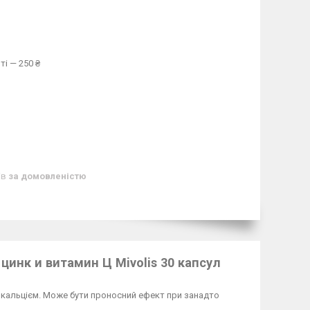
ті — 250 ₴
ів
за домовленістю
инк и витамин Ц Mivolis 30 капсул
 кальцієм. Може бути проносний ефект при занадто