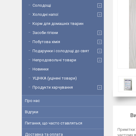
Солодощі
Холодні напої
Корм для домашніх тварин
Засоби гігієни
Побутова хімія
Подарунки і солодощі до свят
Непродовольчі товари
Новинки
УЦІНКА (уцінені товари)
Продукти харчування
Про нас
Відгуки
В
Питання, що часто ставляться
Примітки:
Доставка та оплата
частому в