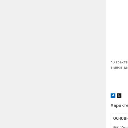
* Характе
відповіда
Характ
ОСНОВН
Виробни