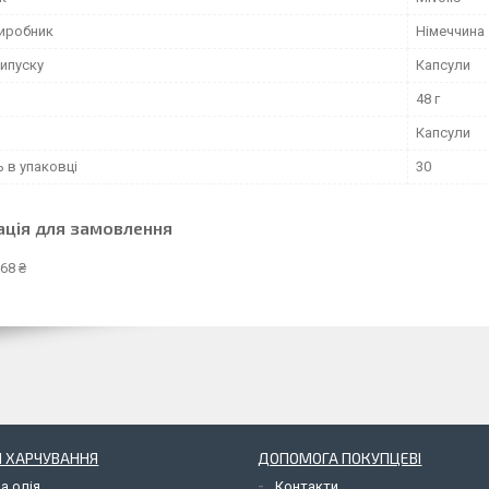
виробник
Німеччина
ипуску
Капсули
48 г
Капсули
ь в упаковці
30
ація для замовлення
68 ₴
 ХАРЧУВАННЯ
ДОПОМОГА ПОКУПЦЕВІ
а олія
Контакти