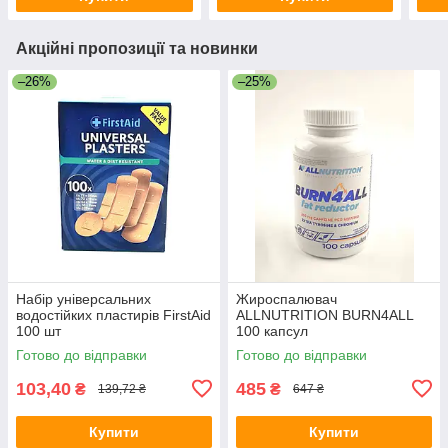
Акційні пропозиції та новинки
–26%
–25%
Набір універсальних
Жироспалювач
водостійких пластирів FirstAid
ALLNUTRITION BURN4ALL
100 шт
100 капсул
Готово до відправки
Готово до відправки
103,40
485
₴
₴
139,72 ₴
647 ₴
Купити
Купити