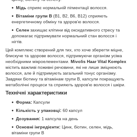
Мідь
сприяє нормальній пігментації волосся.
Вітаміни групи B
(B1, B2, B6, B12) сприяють
енергетичному обміну та здоров’ю волосся.
Селен
захищає клітини від оксидативного стресу та
допомагає підтримувати нормальний стан волосся і
нігтів.
Цей комплекс створений для тих, хто хоче зберегти міцне,
блискуче та здорове волосся, підтримуючи організм усіма
необхідними мікроелементами.
Mivolis Haar Vital Komplex
містить важливі поживні речовини, які не лише зміцнюють
волосся, але й підтримують загальний тонус організму.
Завдяки біотину та вітамінам групи B, капсули покращують
метаболічні процеси та сприяють здоров'ю волосся і шкіри.
Технічні характеристики
Форма:
Капсули
Кількість у упаковці:
60 капсул
Дозування:
1 капсула на день
Основні інгредієнти:
Цинк, біотин, селен, мідь,
вітаміни групи B