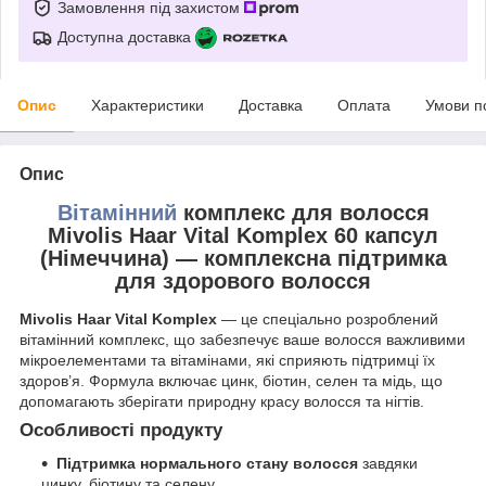
Замовлення під захистом
Доступна доставка
Опис
Характеристики
Доставка
Оплата
Умови п
Опис
Вітамінний
комплекс для волосся
Mivolis Haar Vital Komplex 60 капсул
(Німеччина) — комплексна підтримка
для здорового волосся
Mivolis Haar Vital Komplex
— це спеціально розроблений
вітамінний комплекс, що забезпечує ваше волосся важливими
мікроелементами та вітамінами, які сприяють підтримці їх
здоров’я. Формула включає цинк, біотин, селен та мідь, що
допомагають зберігати природну красу волосся та нігтів.
Особливості продукту
Підтримка нормального стану волосся
завдяки
цинку, біотину та селену.