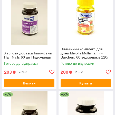
Вітамінний комплекс для
Харчова добавка Innovit skin
дітей Mivolis Multivitamin-
Hair Nails 60 шт Нідерланди
Barchen, 60 ведмедиків 120г
(Німеччина)
Готово до відправки
Готово до відправки
203
200
₴
₴
239 ₴
219 ₴
Купити
Купити
–5%
–5%