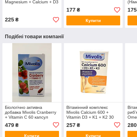
Magnesium + Calcium + D3
(Нім
45 таблеток (Німеччина)
177
175
₴
225
₴
Купити
Подібні товари компанії
Біологічно активна
Вітамінний комплекс
Віта
добавка Mivolis Cranberry
Mivolis Calcium 600 +
риб'
+ Vitamin C 60 капсул
Vitamin D3 + K1 + K2 30
Omeg
(Німеччина)
таблеток (Німеччина)
(Нім
479
257
280
₴
₴
Купити
Купити