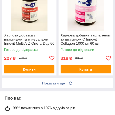
Харчова добавка з
Харчова добавка з колагеном
вітамінами та мінералами
та вітаміном С Innovit
Innovit Multi A-Z One-a-Day 60
Collagen 1000 мг 60 шт
шт Нідерланди
Нідерланди
Готово до відправки
Готово до відправки
227
318
₴
₴
239 ₴
335 ₴
Купити
Купити
Показати ще
Про нас
99% позитивних з 1976 відгуків за рік