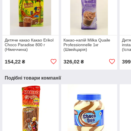
Дитяче какао Какао Erikol
Какао-напій Milka Quaile
Дитя
Choco Paradise 800 г
Professionnelle 1кг
inst
(Німеччина)
(Швейцарія)
(Ісп
154,22
326,02
399
₴
₴
Подібні товари компанії