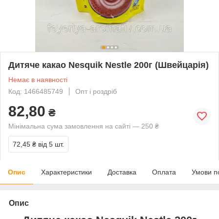
Дитяче какао Nesquik Nestle 200г (Швейцарія)
Немає в наявності
Код: 1466485749
Опт і роздріб
82,80
₴
Мінімальна сума замовлення на сайті — 250 ₴
72,45 ₴
від 5 шт.
Опис
Характеристики
Доставка
Оплата
Умови п
Опис