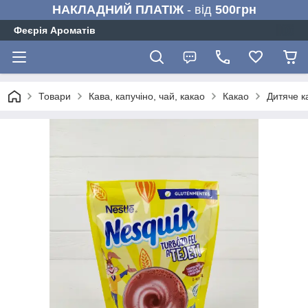
НАКЛАДНИЙ ПЛАТІЖ
- від
500грн
Феєрія Ароматів
Товари
Кава, капучіно, чай, какао
Какао
Дитяче к