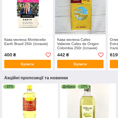
Кава мелена Montecelio
Кава мелена Cafes
Олив
Earth Brazil 250г (Іспанія)
Valiente Cafes de Origen
Extr
Colombia 250г (Іспанія)
Італ
400
442
619
₴
₴
Купити
Купити
Акційні пропозиції та новинки
–15%
Добірка
–10%