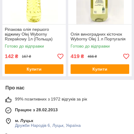
Ріпакова олія першого
віджиму Olej Wyborny
Олія виноградних кісточок
Rzepakowy 1л (Польща)
Wyborny Olej 1 л Португалія
Готово до відправки
Готово до відправки
142
419
₴
₴
167 ₴
466 ₴
Купити
Купити
Про нас
99% позитивних з 1972 відгуків за рік
Працює з 28.02.2013
м. Луцьк
Дружби Народів 6, Луцьк, Україна