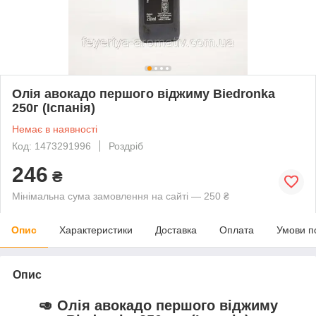
Олія авокадо першого віджиму Biedronka
250г (Іспанія)
Немає в наявності
Код: 1473291996
Роздріб
246
₴
Мінімальна сума замовлення на сайті — 250 ₴
Опис
Характеристики
Доставка
Оплата
Умови п
Опис
🥑 Олія авокадо першого віджиму