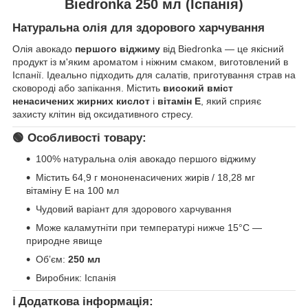
Biedronka 250 мл (Іспанія)
Натуральна олія для здорового харчування
Олія авокадо
першого віджиму
від Biedronka — це якісний
продукт із м'яким ароматом і ніжним смаком, виготовлений в
Іспанії. Ідеально підходить для салатів, приготування страв на
сковороді або запікання. Містить
високий вміст
ненасичених жирних кислот
і
вітамін E
, який сприяє
захисту клітин від оксидативного стресу.
🟢 Особливості товару:
100% натуральна олія авокадо першого віджиму
Містить 64,9 г мононенасичених жирів / 18,28 мг
вітаміну E на 100 мл
Чудовий варіант для здорового харчування
Може каламутніти при температурі нижче 15°C —
природне явище
Обʼєм:
250 мл
Виробник: Іспанія
ℹ️ Додаткова інформація: