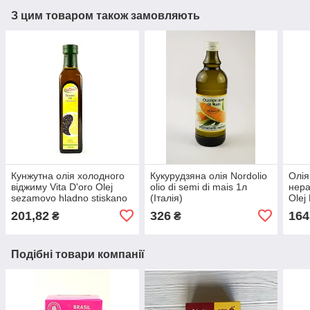
З цим товаром також замовляють
Кунжутна олія холодного
Кукурудзяна олія Nordolio
Олія
віджиму Vita D'oro Olej
olio di semi di mais 1л
нера
sezamovo hladno stiskano
(Італія)
Olej
250ml
250
201,82
326
164
₴
₴
Подібні товари компанії