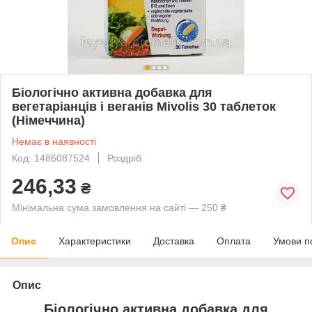
Біологічно активна добавка для
вегетаріанців і веганів Mivolis 30 таблеток
(Німеччина)
Немає в наявності
Код: 1486087524
Роздріб
246,33
₴
Мінімальна сума замовлення на сайті — 250 ₴
Опис
Характеристики
Доставка
Оплата
Умови п
Опис
Біологічно активна добавка для