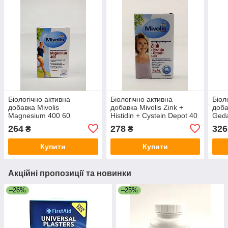
Біологічно активна
Біологічно активна
Біол
добавка Mivolis
добавка Mivolis Zink +
доба
Magnesium 400 60
Histidin + Cystein Depot 40
Geda
таблеток (Німеччина)
таблеток (Німеччина)
40 к
264
278
326
₴
₴
Купити
Купити
Акційні пропозиції та новинки
–26%
–25%