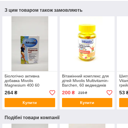
З цим товаром також замовляють
Біологічно активна
Вітамінний комплекс для
Шипу
добавка Mivolis
дітей Mivolis Multivitamin-
Vita
Magnesium 400 60
Barchen, 60 ведмедиків
грей
таблеток (Німеччина)
120г (Німеччина)
(Нім
264
200
53
₴
₴
219 ₴
Купити
Купити
Подібні товари компанії