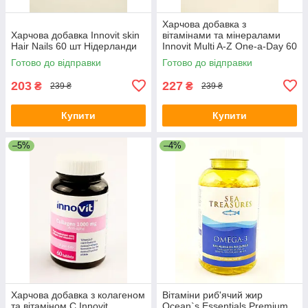
Харчова добавка з
Харчова добавка Innovit skin
вітамінами та мінералами
Hair Nails 60 шт Нідерланди
Innovit Multi A-Z One-a-Day 60
шт Нідерланди
Готово до відправки
Готово до відправки
203
227
₴
₴
239 ₴
239 ₴
Купити
Купити
–5%
–4%
Харчова добавка з колагеном
Вітаміни риб'ячий жир
та вітаміном С Innovit
Ocean`s Essentials Premium