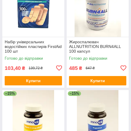
Набір універсальних
Жироспалювач
водостійких пластирів FirstAid
ALLNUTRITION BURN4ALL
100 шт
100 капсул
Готово до відправки
Готово до відправки
103,40
485
₴
₴
139,72 ₴
647 ₴
Купити
Купити
–15%
–15%