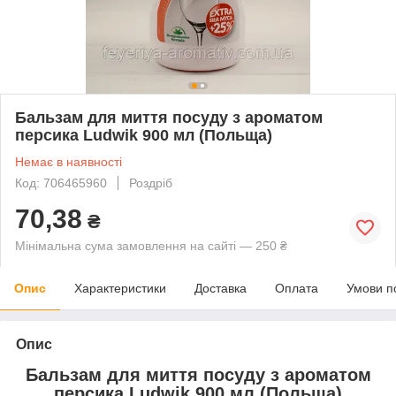
Бальзам для миття посуду з ароматом
персика Ludwik 900 мл (Польща)
Немає в наявності
Код: 706465960
Роздріб
70,38
₴
Мінімальна сума замовлення на сайті — 250 ₴
Опис
Характеристики
Доставка
Оплата
Умови п
Опис
Бальзам для миття посуду з ароматом
персика Ludwik 900 мл (Польща)