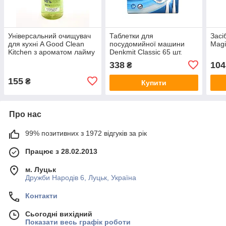
Універсальний очищувач
Таблетки для
Засі
для кухні A Good Clean
посудомийної машини
Magi
Kitchen з ароматом лайму
Denkmit Classic 65 шт.
та чорного перцю, 750 мл
(Німеччина)
338
104
₴
155
₴
Купити
Про нас
99% позитивних з 1972 відгуків за рік
Працює з 28.02.2013
м. Луцьк
Дружби Народів 6, Луцьк, Україна
Контакти
Сьогодні вихідний
Показати весь графік роботи