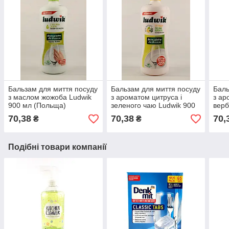
Бальзам для миття посуду
Бальзам для миття посуду
Баль
з маслом жожоба Ludwik
з ароматом цитруса і
з ар
900 мл (Польща)
зеленого чаю Ludwik 900
верб
мл (Польща)
(По
70,38
70,38
70,
₴
₴
Подібні товари компанії