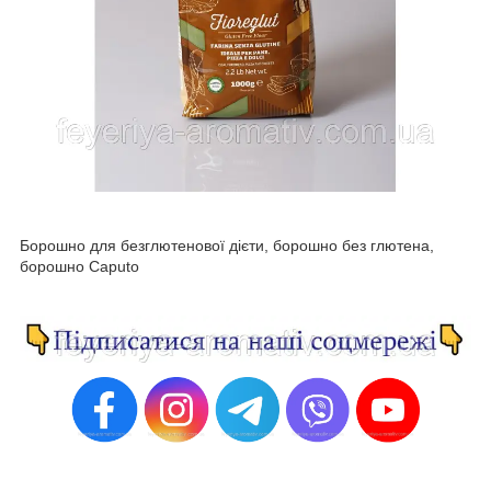
Борошно для безглютенової дієти, борошно без глютена,
борошно Caputo