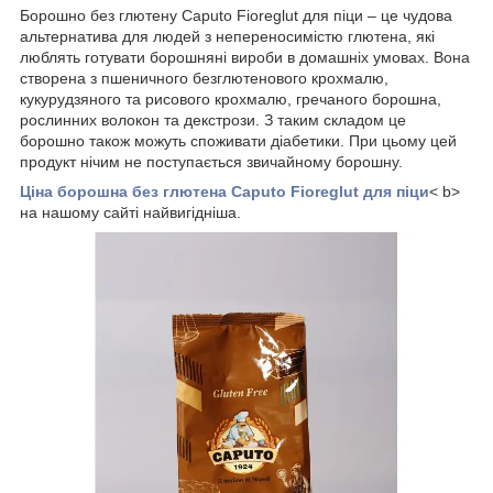
Борошно без глютену Caputo Fioreglut для піци – це чудова
альтернатива для людей з непереносимістю глютена, які
люблять готувати борошняні вироби в домашніх умовах. Вона
створена з пшеничного безглютенового крохмалю,
кукурудзяного та рисового крохмалю, гречаного борошна,
рослинних волокон та декстрози. З таким складом це
борошно також можуть споживати діабетики. При цьому цей
продукт нічим не поступається звичайному борошну.
Ціна борошна без глютена Caputo Fioreglut для піци
< b>
на нашому сайті найвигідніша.