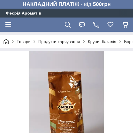
НАКЛАДНИЙ ПЛАТІЖ
- від
500грн
Феєрія Ароматів
Товари
Продукти харчування
Крупи, бакалія
Боро