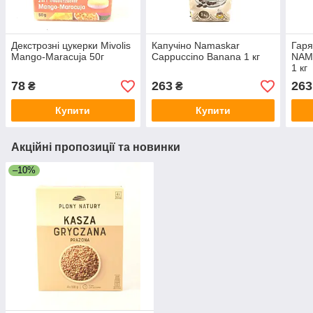
Декстрозні цукерки Mivolis
Капучіно Namaskar
Гаря
Mango-Maracuja 50г
Cappuccino Banana 1 кг
NAM
1 кг
78
263
263
₴
₴
Купити
Купити
Акційні пропозиції та новинки
–10%