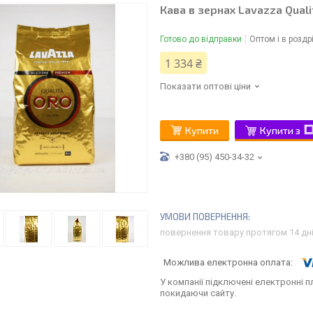
Кава в зернах Lavazza Qualit
Готово до відправки
Оптом і в роздр
1 334 ₴
Показати оптові ціни
Купити
Купити з
+380 (95) 450-34-32
повернення товару протягом 14 дн
У компанії підключені електронні п
покидаючи сайту.