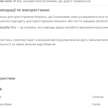
ові ноти
: М’яка, оксамитова післясмак, що довго тримається.
мендації по використанню:
льна для приготування еспресо, де її насичений смак розкривається в пов
расно підходить для приготування капучино або латте завдяки своїй м'
ualita Oro
— це класика, яка завжди дарує незабутні враження від кожн
ристика, комплектація і зовнішній вигляд упаковки можуть змінюватися
льності за зміни, внесені виробником
еристики
І
к
Lavazza
виробник
Італія