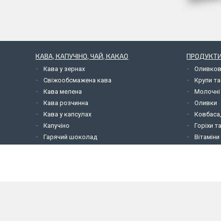
КАВА, КАПУЧІНО, ЧАЙ, КАКАО
ПРОДУКТИ
Кава у зернах
Оливков
Свіжообсмажена кава
Крупи та
Кава мелена
Молочні
Кава розчинна
Оливки
Кава у капсулах
Ковбаса,
Капучіно
Горіхи т
Гарячий шоколад
Вітаміни