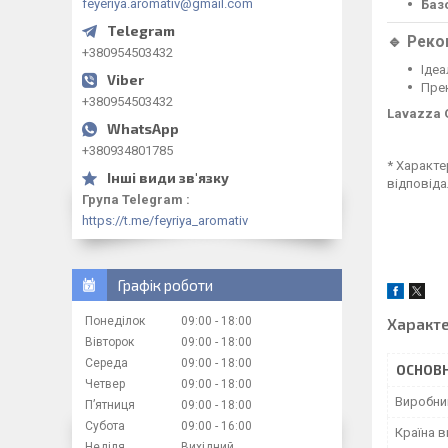
feyeriya.aromativ@gmail.com
Баз
🔹 Реко
+380954503432
Ідеа
Прек
+380954503432
Lavazza Q
+380934801785
* Характе
відповіда
Група Telegram
https://t.me/feyriya_aromativ
Графік роботи
Понеділок
09:00
18:00
Характ
Вівторок
09:00
18:00
Середа
09:00
18:00
ОСНОВН
Четвер
09:00
18:00
Виробни
Пʼятниця
09:00
18:00
Субота
09:00
16:00
Країна 
Неділя
Вихідний