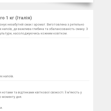
o 1 кг (Італія)
понує незабутній смак і аромат. Виготовлена з ретельно
х напоїв, де важлива глибина та збалансованість смаку. З
ї культури, насолоджуючись кожним ковтком.
х напоїв.
тами та відтінками квіткової свіжості. Її м'якість у
о моменту дня.
и.