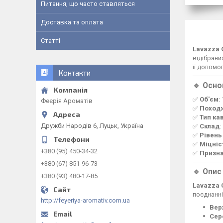
Питання, що часто ставляться
Доставка та оплата
Статті
Lavazza Q
відібрани
її допомо
Контакти
🔹 Осно
✅
Об'єм
:
Феєрія Ароматів
✅
Поход
✅
Тип ка
Дружби Народів 6, Луцьк, Україна
✅
Склад
:
✅
Рівень
✅
Міцніс
+380 (95) 450-34-32
✅
Призн
+380 (67) 851-96-73
🔹 Опис
+380 (93) 480-17-85
Lavazza Q
поєднанні
http://feyeriya-aromativ.com.ua
Вер
Сер