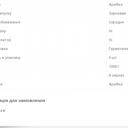
и
Арабіка
ипуску
Зерновий
 обсмаження
Середня
еїну
Ні
изатор
Ні
ковки
Герметични
ь в упаковці
6 шт.
1000 г
В зернах
ви
Арабіка
ація для замовлення
4 ₴