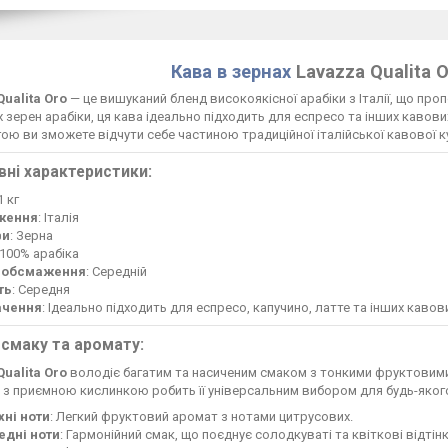
Кава в зернах
Lavazza Qualita Or
ualita Oro
— це вишуканий бленд високоякісної арабіки з Італії, що про
х зерен арабіки, ця кава ідеально підходить для еспресо та інших кавови
гою ви зможете відчути себе частиною традиційної італійської кавово
вні характеристики:
 1 кг
ження
: Італія
ви
: Зерна
 100% арабіка
 обсмаження
: Середній
ть
: Середня
ачення
: Ідеально підходить для еспресо, капучино, латте та інших кавови
 смаку та аромату:
ualita Oro
володіє багатим та насиченим смаком з тонкими фруктовими но
 з приємною кислинкою робить її універсальним вибором для будь-яког
хні ноти
: Легкий фруктовий аромат з нотами цитрусових.
едні ноти
: Гармонійний смак, що поєднує солодкуваті та квіткові відтінк