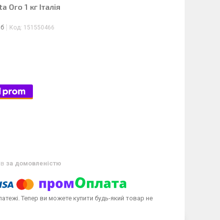
a Oro 1 кг Італія
іб
Код:
151550466
ів
за домовленістю
латежі. Тепер ви можете купити будь-який товар не