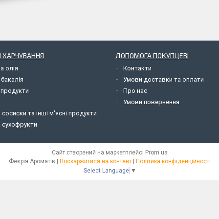
 ХАРЧУВАННЯ
ДОПОМОГА ПОКУПЦЕВІ
а олія
Контакти
 бакалія
Умови доставки та оплати
 продукти
Про нас
Умови повернення
 сосиски та інші м'ясні продукти
а сухофрукти
Сайт створений на маркетплейсі
Prom.ua
Феєрія Ароматів |
Поскаржитися на контент
|
Політика конфіденційності
Select Language
▼