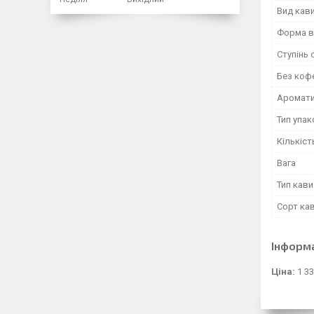
Вид кав
Форма в
Ступінь
Без коф
Аромат
Тип упа
Кількіст
Вага
Тип кави
Сорт ка
Інформ
Ціна:
1 33