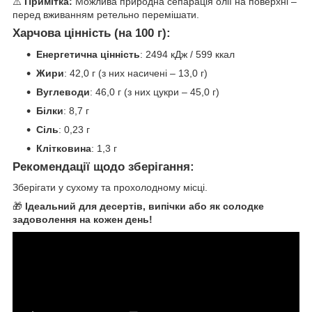
⚠️
Примітка:
Можлива природна сепарація олії на поверхні –
перед вживанням ретельно перемішати.
Харчова цінність (на 100 г):
Енергетична цінність
: 2494 кДж / 599 ккал
Жири
: 42,0 г (з них насичені – 13,0 г)
Вуглеводи
: 46,0 г (з них цукри – 45,0 г)
Білки
: 8,7 г
Сіль
: 0,23 г
Клітковина
: 1,3 г
Рекомендації щодо зберігання:
Зберігати у сухому та прохолодному місці.
🎁
Ідеальний для десертів, випічки або як солодке
задоволення на кожен день!