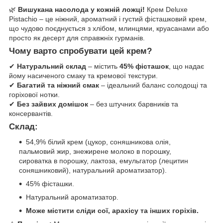
🌿
Вишукана насолода у кожній ложці!
Крем Deluxe
Pistachio – це ніжний, ароматний і густий фісташковий крем,
що чудово поєднується з хлібом, млинцями, круасанами або
просто як десерт для справжніх гурманів.
Чому варто спробувати цей крем?
✔
Натуральний склад
– містить
45% фісташок
, що надає
йому насиченого смаку та кремової текстури.
✔
Багатий та ніжний смак
– ідеальний баланс солодощі та
горіхової нотки.
✔
Без зайвих домішок
– без штучних барвників та
консервантів.
Склад:
54,9% білий крем (цукор, соняшникова олія,
пальмовий жир, знежирене молоко в порошку,
сироватка в порошку, лактоза, емульгатор (лецитин
соняшниковий), натуральний ароматизатор).
45% фісташки.
Натуральний ароматизатор.
Може містити сліди сої, арахісу та інших горіхів.