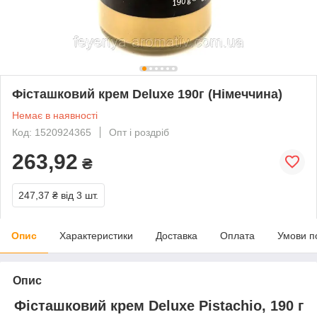
Фісташковий крем Deluxe 190г (Німеччина)
Немає в наявності
Код: 1520924365
Опт і роздріб
263,92
₴
247,37 ₴
від 3 шт.
Опис
Характеристики
Доставка
Оплата
Умови п
Опис
Фісташковий крем Deluxe Pistachio, 190 г