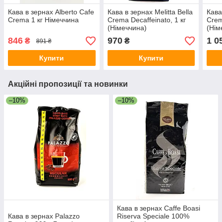
Кава в зернах Alberto Cafe
Кава в зернах Melitta Bella
Кава
Crema 1 кг Німеччина
Crema Decaffeinato, 1 кг
Crem
(Німеччина)
(Нім
846
970
1 0
₴
₴
891 ₴
Купити
Купити
Акційні пропозиції та новинки
–10%
–10%
Кава в зернах Caffe Boasi
Кава в зернах Palazzo
Riserva Speciale 100%