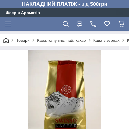
НАКЛАДНИЙ ПЛАТІЖ
- від
500грн
Феєрія Ароматів
Товари
Кава, капучіно, чай, какао
Кава в зернах
К