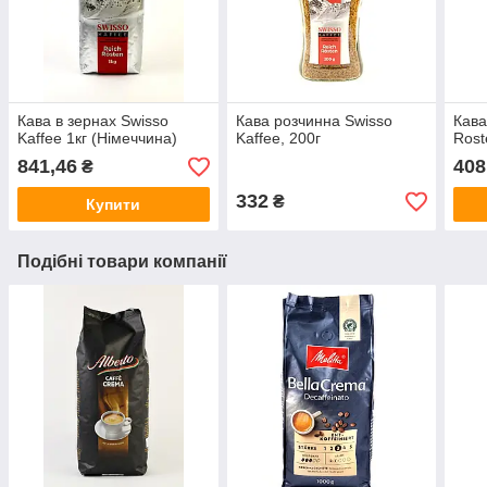
Кава в зернах Swisso
Кава розчинна Swisso
Кава
Kaffee 1кг (Німеччина)
Kaffee, 200г
Rost
841,46
408
₴
332
₴
Купити
Подібні товари компанії