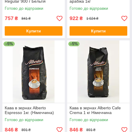
Regular 900 г Бельгія
арабіка 1кг
Готово до відправки
Готово до відправки
757
922
₴
₴
841 ₴
1 024 ₴
Купити
Купити
–5%
–5%
Кава в зернах Alberto
Кава в зернах Alberto Cafe
Espresso 1кг. (Німеччина)
Crema 1 кг Німеччина
Готово до відправки
Готово до відправки
846
846
₴
₴
891 ₴
891 ₴