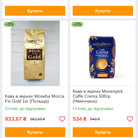
Купити
Купити
–3%
–1%
Кава в зернах Movenpick
Кава в зернах Woseba Mocca
Caffe Crema 500гр.
Fix Gold 1кг (Польща)
(Німеччина)
Готово до відправки
Готово до відправки
933,67
534
₴
₴
962,55 ₴
540 ₴
Купити
Купити