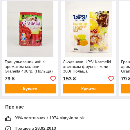
Гранульований чай з
Льодяники UPS! Karmelki
Гран
ароматом малини
зі смаком фруктів і коли
аром
Granella 400гр. (Польща)
300г Польша
Gran
79
153
79
₴
₴
Купити
Купити
Про нас
99% позитивних з 1974 відгуків за рік
Працює з 28.02.2013