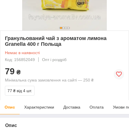
Гранульований чай з ароматом лимона
Granella 400 г Польща
Немає в наявності
Код: 156852049
Опт і роздріб
79
₴
Мінімальна сума замовлення на сайті — 250 ₴
77 ₴
від 4 шт.
Опис
Характеристики
Доставка
Оплата
Умови п
Опис