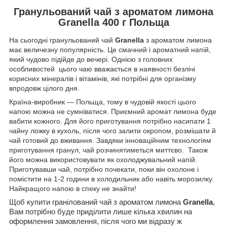
Гранульований чай
з ароматом
лимона
Granella 400 г Польща
На сьогодні гранульований чай
Granella
з
ароматом лимона
має величезну популярність. Це смачний і ароматний напій,
який чудово підійде до вечері. Однією з головних
особливостей цього чаю вважається в наявності безлічі
корисних мінералів і вітамінів, які потрібні для організму
впродовж цілого дня.
Країна-виробник — Польща, тому в чудовій якості цього
напою можна не сумніватися. Приємний аромат лимона буде
вабити кожного. Для його приготування потрібно насипати 1
чайну ложку в кухоль, після чого залити окропом, розмішати й
чай готовий до вживання. Завдяки інноваційним технологіям
приготування гранул, чай розчинятиметься миттєво. Також
його можна використовувати як охолоджувальний напій.
Приготувавши чай, потрібно почекати, поки він охолоне і
помістити на 1-2 години в холодильник або навіть морозилку.
Найкращого напою в спеку не знайти!
Щоб купити г
ранілований чай з ароматом лимона
Granella
,
Вам потрібно буде приділити лише кілька хвилин на
оформлення замовлення, після чого ми відразу ж