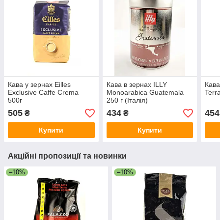
Кава у зернах Eilles
Кава в зернах ILLY
Кав
Exclusive Caffe Crema
Monoarabica Guatemala
Terr
500г
250 г (Італія)
505
434
454
₴
₴
Купити
Купити
Акційні пропозиції та новинки
–10%
–10%