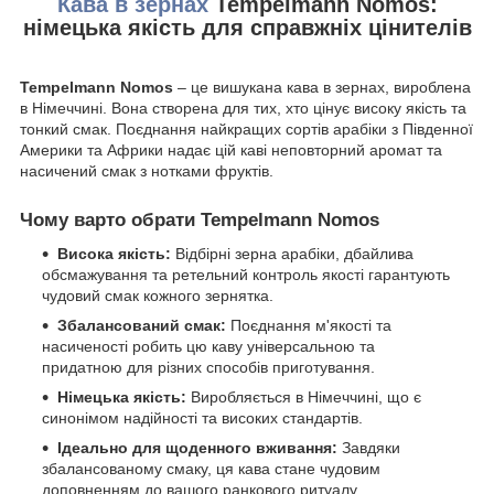
Кава в зернах
Tempelmann Nomos:
німецька якість для справжніх цінителів
Tempelmann Nomos
– це вишукана кава в зернах, вироблена
в Німеччині. Вона створена для тих, хто цінує високу якість та
тонкий смак. Поєднання найкращих сортів арабіки з Південної
Америки та Африки надає цій каві неповторний аромат та
насичений смак з нотками фруктів.
Чому варто обрати Tempelmann Nomos
Висока якість:
Відбірні зерна арабіки, дбайлива
обсмажування та ретельний контроль якості гарантують
чудовий смак кожного зернятка.
Збалансований смак:
Поєднання м'якості та
насиченості робить цю каву універсальною та
придатною для різних способів приготування.
Німецька якість:
Виробляється в Німеччині, що є
синонімом надійності та високих стандартів.
Ідеально для щоденного вживання:
Завдяки
збалансованому смаку, ця кава стане чудовим
доповненням до вашого ранкового ритуалу.