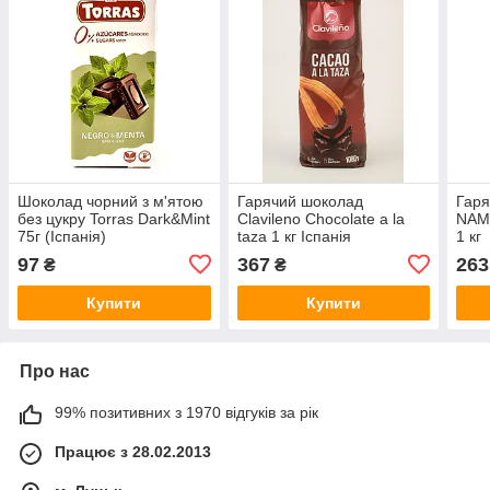
Шоколад чорний з м'ятою
Гарячий шоколад
Гаря
без цукру Torras Dark&Mint
Clavileno Chocolate a la
NAM
75г (Іспанія)
taza 1 кг Іспанія
1 кг
97
367
263
₴
₴
Купити
Купити
Про нас
99% позитивних з 1970 відгуків за рік
Працює з 28.02.2013