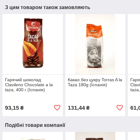
З цим товаром також замовляють
Гарячий шоколад
Какао без цукру Torras A la
Гаря
Clavileno Chocolate a la
Taza 180g (Іспанія)
Clav
taza, 400 г (Іспанія)
taza,
93,15
131,44
61,
₴
₴
Подібні товари компанії