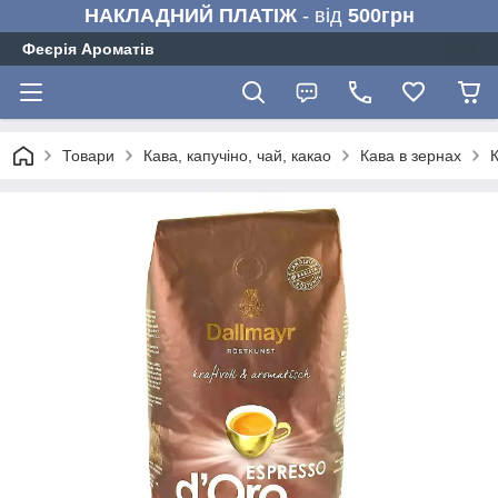
НАКЛАДНИЙ ПЛАТІЖ
- від
500грн
Феєрія Ароматів
Товари
Кава, капучіно, чай, какао
Кава в зернах
К