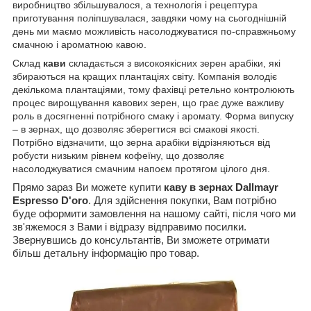
виробництво збільшувалося, а технологія і рецептура
приготування поліпшувалася, завдяки чому на сьогоднішній
день ми маємо можливість насолоджуватися по-справжньому
смачною і ароматною кавою.
Склад
кави
складається з високоякісних зерен арабіки, які
збираються на кращих плантаціях світу. Компанія володіє
декількома плантаціями, тому фахівці ретельно контролюють
процес вирощування кавових зерен, що грає дуже важливу
роль в досягненні потрібного смаку і аромату. Форма випуску
– в зернах, що дозволяє зберегтися всі смакові якості.
Потрібно відзначити, що зерна арабіки відрізняються від
робусти низьким рівнем кофеїну, що дозволяє
насолоджуватися смачним напоєм протягом цілого дня.
Прямо зараз Ви можете купити
каву
в зернах Dallmayr
Espresso D'oro
. Для здійснення покупки, Вам потрібно
буде оформити замовлення на нашому сайті, після чого ми
зв'яжемося з Вами і відразу відправимо посилки.
Звернувшись до консультантів, Ви зможете отримати
більш детальну інформацію про товар.