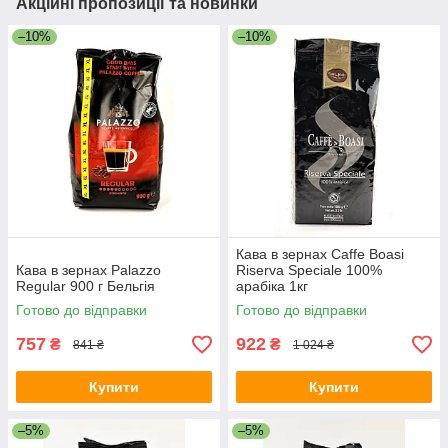
Акційні пропозиції та новинки
–10%
–10%
Кава в зернах Caffe Boasi
Кава в зернах Palazzo
Riserva Speciale 100%
Regular 900 г Бельгія
арабіка 1кг
Готово до відправки
Готово до відправки
757
922
₴
₴
841 ₴
1 024 ₴
Купити
Купити
–5%
–5%