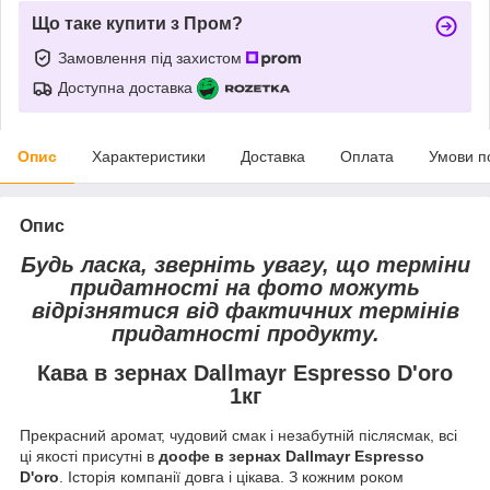
Що таке купити з Пром?
Замовлення під захистом
Доступна доставка
Опис
Характеристики
Доставка
Оплата
Умови п
Опис
Будь ласка, зверніть увагу, що терміни
придатності на фото можуть
відрізнятися від фактичних термінів
придатності продукту.
Кава в зернах Dallmayr Espresso D'oro
1кг
Прекрасний аромат, чудовий смак і незабутній післясмак, всі
ці якості присутні в
до
офе в зернах Dallmayr Espresso
D'oro
. Історія компанії довга і цікава. З кожним роком