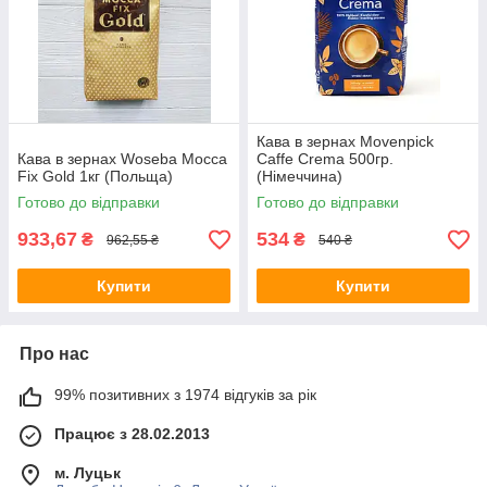
Кава в зернах Movenpick
Кава в зернах Woseba Mocca
Caffe Crema 500гр.
Fix Gold 1кг (Польща)
(Німеччина)
Готово до відправки
Готово до відправки
933,67
534
₴
₴
962,55 ₴
540 ₴
Купити
Купити
Про нас
99% позитивних з 1974 відгуків за рік
Працює з 28.02.2013
м. Луцьк