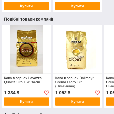
Купити
Купити
Подібні товари компанії
Кава в зернах Lavazza
Кава в зернах Dallmayr
Кава
Qualita Oro 1 кг Італія
Crema D'oro 1кг.
Crem
(Німеччина)
Німе
1 334
1 052
1 0
₴
₴
Купити
Купити