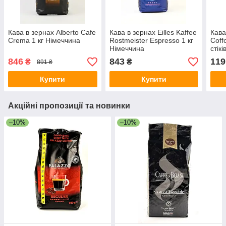
Кава в зернах Alberto Cafe
Кава в зернах Eilles Kaffee
Кава
Crema 1 кг Німеччина
Rostmeister Espresso 1 кг
Coff
Німеччина
стік
846
843
119
₴
₴
891 ₴
Купити
Купити
Акційні пропозиції та новинки
–10%
–10%