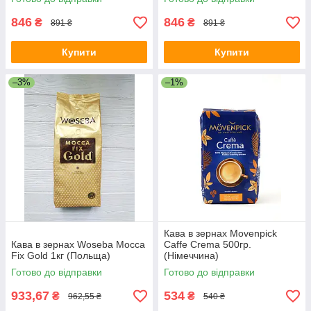
846
846
₴
₴
891 ₴
891 ₴
Купити
Купити
–3%
–1%
Кава в зернах Movenpick
Кава в зернах Woseba Mocca
Caffe Crema 500гр.
Fix Gold 1кг (Польща)
(Німеччина)
Готово до відправки
Готово до відправки
933,67
534
₴
₴
962,55 ₴
540 ₴