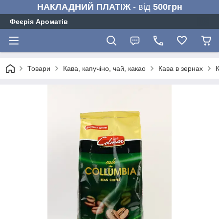
НАКЛАДНИЙ ПЛАТІЖ
- від
500грн
Феєрія Ароматів
Товари
Кава, капучіно, чай, какао
Кава в зернах
К