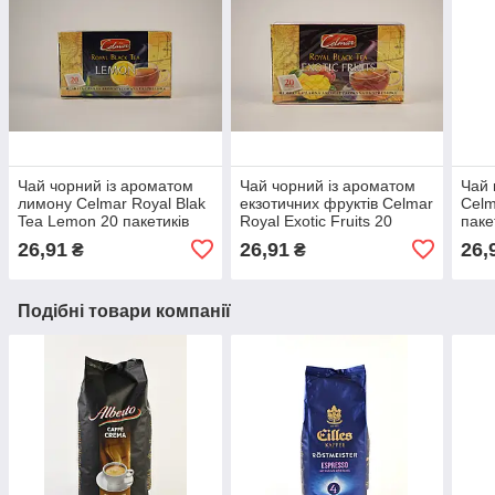
Чай чорний із ароматом
Чай чорний із ароматом
Чай 
лимону Celmar Royal Blak
екзотичних фруктів Celmar
Celm
Tea Lemon 20 пакетиків
Royal Exotic Fruits 20
паке
(Польща)
пакетиків 30г (Польща)
26,91
26,91
26,
₴
₴
Подібні товари компанії