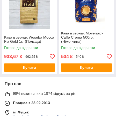
Кава в зернах Movenpick
Кава в зернах Woseba Mocca
Caffe Crema 500гр.
Fix Gold 1кг (Польща)
(Німеччина)
Готово до відправки
Готово до відправки
933,67
534
₴
₴
962,55 ₴
540 ₴
Купити
Купити
Про нас
99% позитивних з 1974 відгуків за рік
Працює з 28.02.2013
м. Луцьк