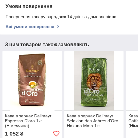
Умови повернення
Повернення товару впродовж 14 днів за домовленістю
Всі умови повернення
З цим товаром також замовляють
Кава в зернах Dallmayr
Кава в зернах Dallmayr
Кава
Espresso D'oro 1кг.
Selekion des Jahres d'Oro
Caff
(Німеччина)
Hakuna Mata 1кг
(Нім
(Німеччина)
1 052
₴