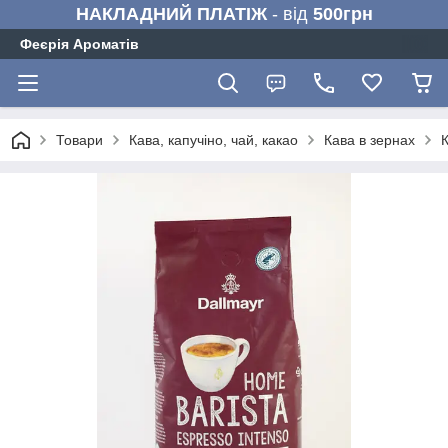
НАКЛАДНИЙ ПЛАТІЖ
- від
500грн
Феєрія Ароматів
Товари
Кава, капучіно, чай, какао
Кава в зернах
К