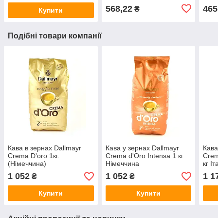
568,22
465
₴
Купити
Подібні товари компанії
Кава в зернах Dallmayr
Кава у зернах Dallmayr
Кава
Crema D'oro 1кг.
Crema d'Oro Intensa 1 кг
Crem
(Німеччина)
Німеччина
кг Іт
1 052
1 052
1 1
₴
₴
Купити
Купити