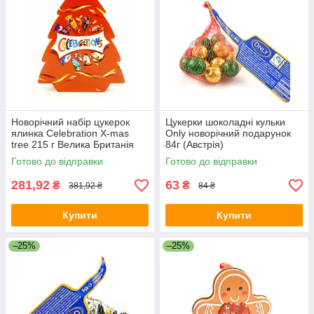
Новорічний набір цукерок
Цукерки шоколадні кульки
ялинка Celebration X-mas
Only новорічний подарунок
tree 215 г Велика Британія
84г (Австрія)
Готово до відправки
Готово до відправки
281,92
63
₴
₴
381,92 ₴
84 ₴
Купити
Купити
–25%
–25%