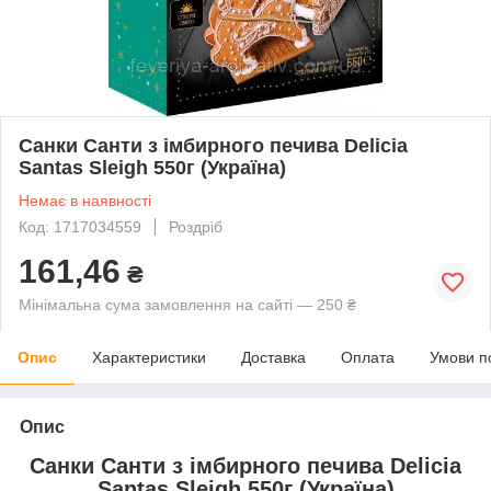
Санки Санти з імбирного печива Delicia
Santas Sleigh 550г (Україна)
Немає в наявності
Код: 1717034559
Роздріб
161,46
₴
Мінімальна сума замовлення на сайті — 250 ₴
Опис
Характеристики
Доставка
Оплата
Умови п
Опис
Санки Санти з імбирного печива Delicia
Santas Sleigh 550г (Україна)