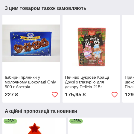
З цим товаром також замовляють
Імбирні пряники у
Печиво цукрове Кращі
Прян
молочному шоколаді Only
Друзі з глазур'ю для
шоко
500 г Австрія
декору Delicia 215г
Пол
227
175,95
129
₴
₴
Акційні пропозиції та новинки
–26%
–25%