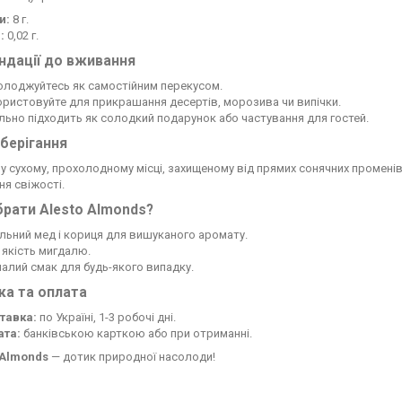
и:
8 г.
:
0,02 г.
ндації до вживання
олоджуйтесь як самостійним перекусом.
ристовуйте для прикрашання десертів, морозива чи випічки.
льно підходить як солодкий подарунок або частування для гостей.
берігання
 у сухому, прохолодному місці, захищеному від прямих сонячних промені
я свіжості.
рати Alesto Almonds?
льний мед і кориця для вишуканого аромату.
 якість мигдалю.
алий смак для будь-якого випадку.
ка та оплата
тавка:
по Україні, 1-3 робочі дні.
ата:
банківською карткою або при отриманні.
 Almonds
— дотик природної насолоди!