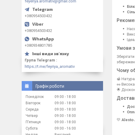
feyeriya.aromativ@gmail.com
Білк
Сіль
+380954503432
Рекоме
Нас
+380954503432
Вико
Ідеа
+380934801785
Умови з
Зберігати
Група Telegram
збереженн
https://t.me/feyriya_aromativ
Чому об
🍯 Натура
🥜 Висока
Графік роботи
🌟 Доскон
Понеділок
09:00
18:00
Достав
Вівторок
09:00
18:00
Дос
Середа
09:00
18:00
Опл
Четвер
09:00
18:00
💛
Alesto
Пʼятниця
09:00
18:00
Субота
09:00
16:00
Неділя
Вихідний