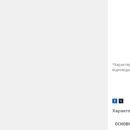
*Характер
відповіда
Характ
ОСНОВН