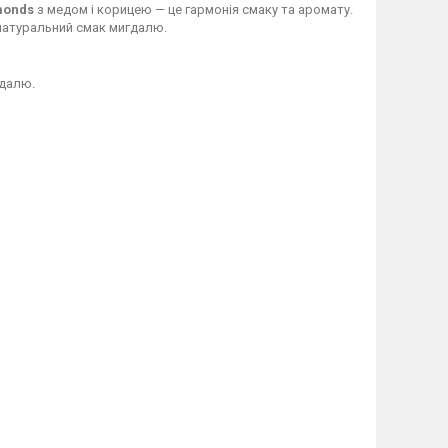
monds
з медом і корицею — це гармонія смаку та аромату.
натуральний смак мигдалю.
гдалю.