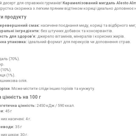
 десерт для справжніх гурманів!
Карамелізований мигдаль Alesto Al
рустка скоринка з легким пряним відтінком кориці ідеально доповнює 
и продукту
еревершений смак:
насичене поєднання меду, кориці та відбірного ми
уральні інгредієнти:
без штучних добавок та консервантів.
исть для здоров’я:
джерело вітамінів, мінералів і корисних жирів.
чна упаковка:
ідеальний формат для перекусів чи доповнення страв.
аль (70%).
ор.
(10%).
ця (1%).
яшникова олія.
оріхи
. Може містити сліди інших горіхів та кунжуту.
 цінність на 100 г
ргетична цінність:
2450 кДж / 590 ккал.
и:
45 г
 них насичені: 4 г.
леводи:
35 г
 них цукри: 30 г.