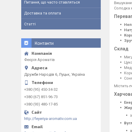
Питання, що часто ставляться
Вишуканий
Солодка х
Доставка та оплата
Переваг
Статті
Неп
Нат
Кор
Зру
Контакти
Склад
Мигд
Феєрія Ароматів
Цук
Мед 
Кори
Дружби Народів 6, Луцьк, Україна
Сон
Містить
г
+380 (95) 450-34-32
Харчова
+380 (67) 851-96-73
Ене
+380 (93) 480-17-85
Жир
з
http://feyeriya-aromativ.com.ua
Вуг
з