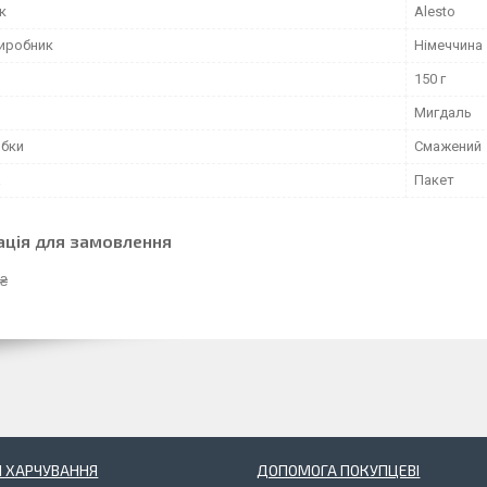
к
Alesto
виробник
Німеччина
150 г
Мигдаль
обки
Смажений
а
Пакет
ація для замовлення
 ₴
 ХАРЧУВАННЯ
ДОПОМОГА ПОКУПЦЕВІ