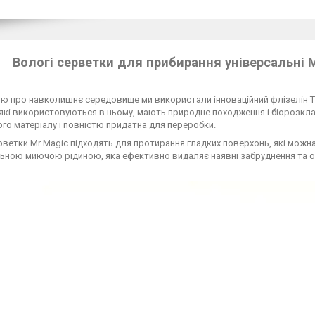
Вологі серветки для прибирання універсальні 
ю про навколишнє середовище ми використали інноваційний флізелін Tri
які використовуються в ньому, мають природне походження і біорозкла
го матеріалу і повністю придатна для переробки.
рветки Mr Magic підходять для протирання гладких поверхонь, які можна
ьною миючою рідиною, яка ефективно видаляє наявні забруднення та о