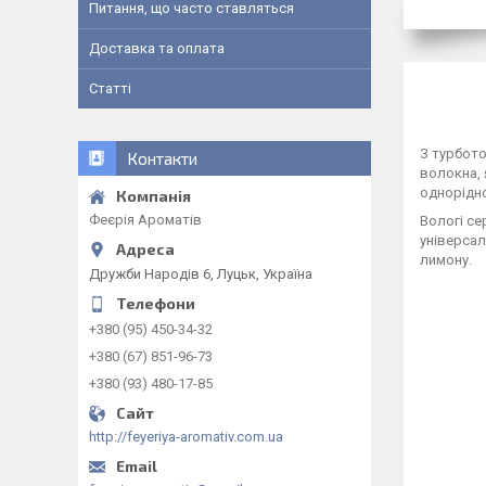
Питання, що часто ставляться
Доставка та оплата
Статті
З турбото
Контакти
волокна, 
однорідно
Феєрія Ароматів
Вологі се
універсал
лимону.
Дружби Народів 6, Луцьк, Україна
+380 (95) 450-34-32
+380 (67) 851-96-73
+380 (93) 480-17-85
http://feyeriya-aromativ.com.ua