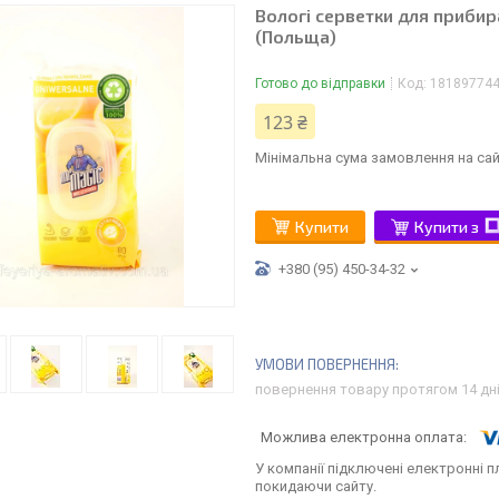
Вологі серветки для прибир
(Польща)
Готово до відправки
Код:
18189774
123 ₴
Мінімальна сума замовлення на сай
Купити
Купити з
+380 (95) 450-34-32
повернення товару протягом 14 дн
У компанії підключені електронні п
покидаючи сайту.