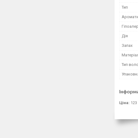
Тип
Аромат
Гіпоале
Дія
Запах
Матеріа
Тип вол
Упаковк
Інформ
Ціна:
123