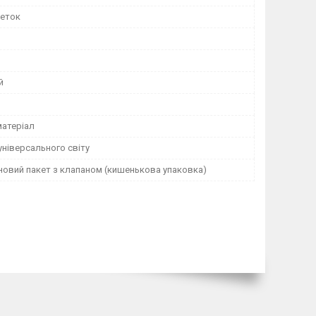
веток
й
матеріал
ніверсального світу
новий пакет з клапаном (кишенькова упаковка)