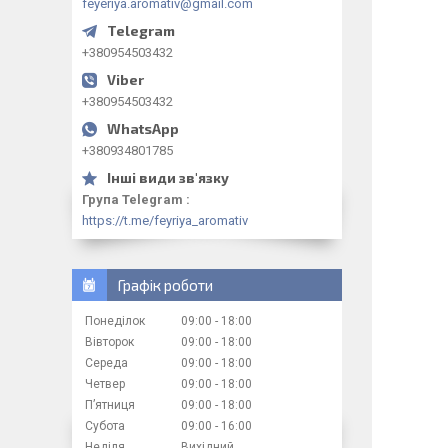
feyeriya.aromativ@gmail.com
+380954503432
+380954503432
+380934801785
Група Telegram
https://t.me/feyriya_aromativ
Графік роботи
Понеділок
09:00
18:00
Вівторок
09:00
18:00
Середа
09:00
18:00
Четвер
09:00
18:00
Пʼятниця
09:00
18:00
Субота
09:00
16:00
Неділя
Вихідний