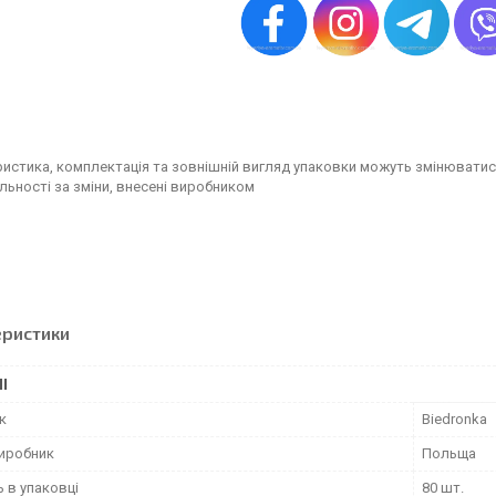
истика, комплектація та зовнішній вигляд упаковки можуть змінюватис
льності за зміни, внесені виробником
еристики
І
к
Biedronka
виробник
Польща
ь в упаковці
80 шт.