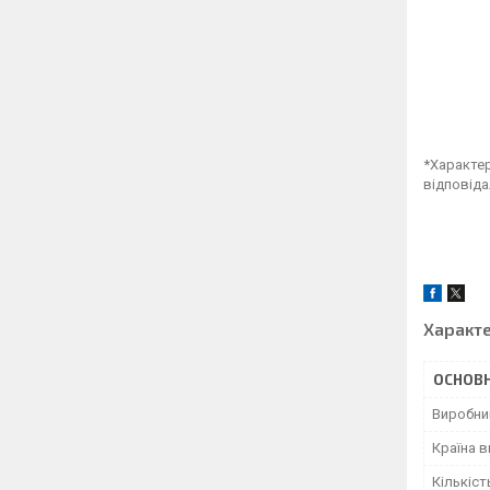
*Характер
відповіда
Характ
ОСНОВН
Виробни
Країна 
Кількіст