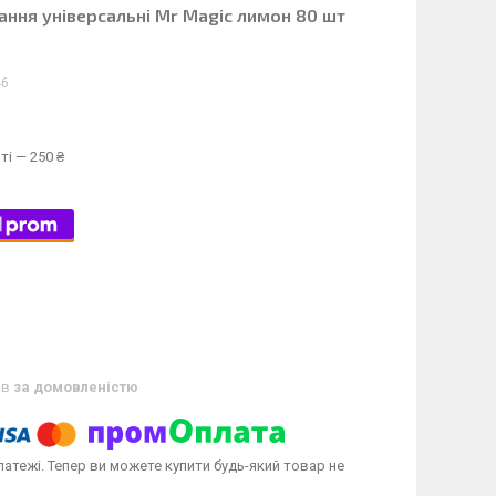
ання універсальні Mr Magic лимон 80 шт
46
ті — 250 ₴
ів
за домовленістю
латежі. Тепер ви можете купити будь-який товар не