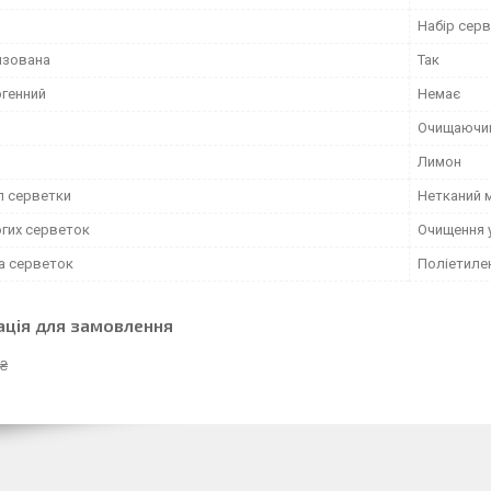
Набір сер
изована
Так
ргенний
Немає
Очищаючи
Лимон
л серветки
Нетканий 
огих серветок
Очищення у
а серветок
Поліетиле
ація для замовлення
 ₴