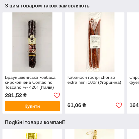
З цим товаром також замовляють
Брауншвейгська ковбаса
Кабаноси гострі chorizo
Сиро
сирокопчена Contadino
extra mini 100г (Угорщина)
фует
Toscano +/- 420г (Італія)
281,52
₴
61,06
164
₴
Купити
Подібні товари компанії