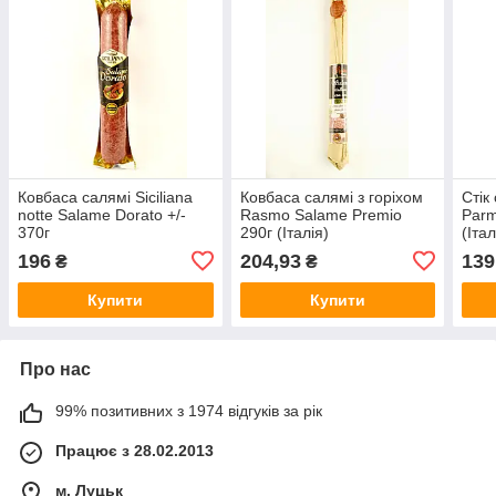
Ковбаса салямі Siciliana
Ковбаса салямі з горіхом
Стік
notte Salame Dorato +/-
Rasmo Salame Premio
Parm
370г
290г (Італія)
(Італ
196
204,93
139
₴
₴
Купити
Купити
Про нас
99% позитивних з 1974 відгуків за рік
Працює з 28.02.2013
м. Луцьк