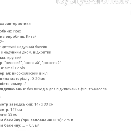
 характеристики
обник:
Intex
їна виробник:
Китай
2+
:
дитячий надувний басейн
з надувним дном, відкритий
ма:
круглий
р:
"зелений", "жовтий", "рожевий"
ія:
Small Pools
еріал:
високоякісний вініл
щина матеріалу:
0. 20 мм
кість камер:
3
 підключення:
без виходів для підключення фільтр-насоса
:
метр заводський:
147 х 33 см
метр:
147 см
ота:
33 см
єм басейну (при заповненні 80%):
275 л
єм басейну:
... – 0.5 м³