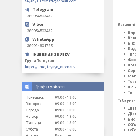
feyeriya.aromativ@gmail.com
+380954503432
Загальні
+380954503432
Вир
Кра
Вік:
+380934801785
Вид
Тип:
Фор
Група Telegram
Колі
https://t.me/feyriya_aromativ
Сер
Мат
Тов
Графік роботи
Кіль
Тип
Понеділок
09:00
18:00
Габарити
Вівторок
09:00
18:00
Діа
Середа
09:00
18:00
Діа
Четвер
09:00
18:00
Вис
Пʼятниця
09:00
18:00
Об'
Субота
09:00
16:00
Об'
Неділя
Вихідний