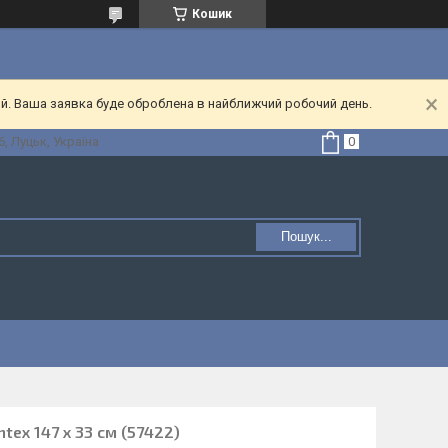
Кошик
ий. Ваша заявка буде оброблена в найближчий робочий день.
, Луцьк, Україна
Пошук...
tex 147 х 33 см (57422)