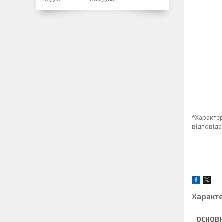
*Характер
відповіда
Характ
ОСНОВН