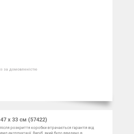
ів
за домовленістю
47 х 33 см (57422)
 після розкриття коробки втрачається гарантія від
ил експлуатації. Виріб, який було введено в