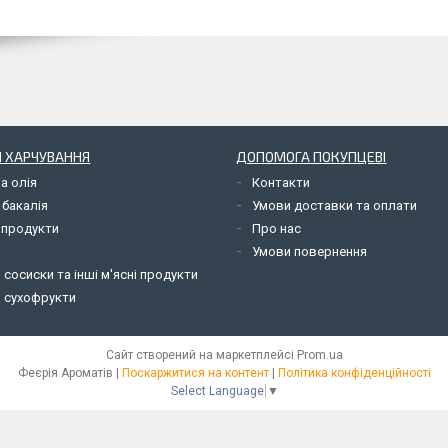
 ХАРЧУВАННЯ
ДОПОМОГА ПОКУПЦЕВІ
а олія
Контакти
 бакалія
Умови доставки та оплати
 продукти
Про нас
Умови повернення
 сосиски та інші м'ясні продукти
а сухофрукти
Сайт створений на маркетплейсі
Prom.ua
Феєрія Ароматів |
Поскаржитися на контент
|
Політика конфіденційності
Select Language
▼