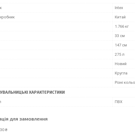
к
Intex
виробник
Китай
1.766 кг
33 см
147 см
275 л
Новий
Кругла
Різні коль
УВАЛЬНИЦЬКІ ХАРАКТЕРИСТИКИ
л
ПВХ
ація для замовлення
30 ₴