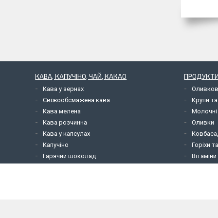
КАВА, КАПУЧІНО, ЧАЙ, КАКАО
ПРОДУКТИ
Кава у зернах
Оливков
Свіжообсмажена кава
Крупи та
Кава мелена
Молочні
Кава розчинна
Оливки
Кава у капсулах
Ковбаса,
Капучіно
Горіхи т
Гарячий шоколад
Вітаміни