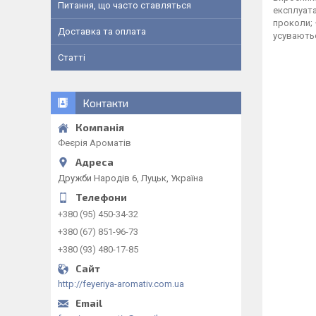
Питання, що часто ставляться
експлуата
проколи; 
Доставка та оплата
усувають
Статті
Контакти
Феєрія Ароматів
Дружби Народів 6, Луцьк, Україна
+380 (95) 450-34-32
+380 (67) 851-96-73
+380 (93) 480-17-85
http://feyeriya-aromativ.com.ua