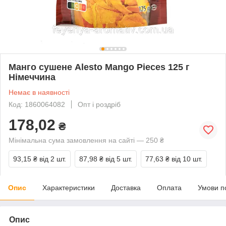
Манго сушене Alesto Mango Pieces 125 г
Німеччина
Немає в наявності
Код: 1860064082
Опт і роздріб
178,02
₴
Мінімальна сума замовлення на сайті — 250 ₴
93,15 ₴
від 2 шт.
87,98 ₴
від 5 шт.
77,63 ₴
від 10 шт.
Опис
Характеристики
Доставка
Оплата
Умови п
Опис