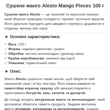
Сушене манго Alesto Mango Pieces 100 г
Сушене манго Alesto
— це смачний та корисний перекус,
який зберігає природну солодкість і аромат тропічних фруктів.
Воно ідеально підходить для швидкого перекусу, додавання в
сніданки, випічку або смузі.
🔹 Основні характеристики:
✅
Вага
: 125 г
✅
Форма
: нарізані шматочки, сушені
✅
Обробка
: містить антиоксидант (діоксид сірки)
✅
Країна виробництва
: залежно від партії
✅
Упаковка
: герметичний пакет
🔹 Опис:
Манго
Alesto
сушиться таким чином, щоб зберегти свій
насичений смак і м'яку текстуру. Його можна вживати як
самостійну корисну закуску
або використовувати в
приготуванні
йогуртів, каш, салатів та десертів
.
До складу входить
натуральне манго та антиоксидант
, який
допомагає зберігати свіжість продукту. Завдяки високому
вмісту
вітамінів, клітковини та антиоксидантів
, сушене