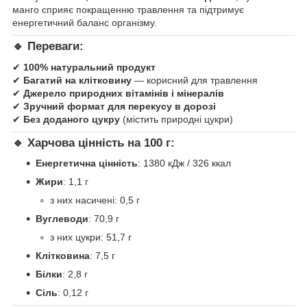
манго сприяє покращенню травлення та підтримує
енергетичний баланс організму.
🔹 Переваги:
✔
100% натуральний продукт
✔
Багатий на клітковину
— корисний для травлення
✔
Джерело природних вітамінів і мінералів
✔
Зручний формат для перекусу в дорозі
✔
Без доданого цукру
(містить природні цукри)
🔹 Харчова цінність на 100 г:
Енергетична цінність
: 1380 кДж / 326 ккал
Жири
: 1,1 г
з них насичені: 0,5 г
Вуглеводи
: 70,9 г
з них цукри: 51,7 г
Клітковина
: 7,5 г
Білки
: 2,8 г
Сіль
: 0,12 г