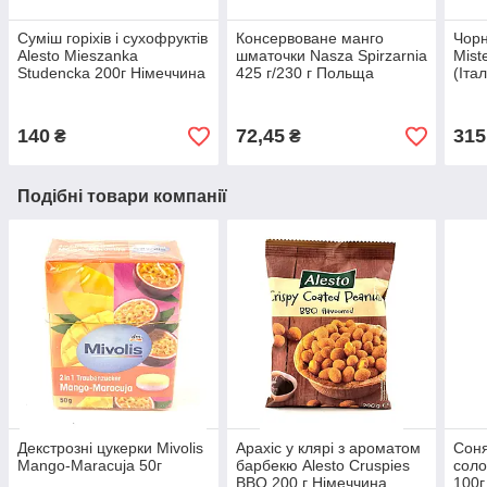
Суміш горіхів і сухофруктів
Консервоване манго
Чорн
Alesto Mieszanka
шматочки Nasza Spirzarnia
Mist
Studencka 200г Німеччина
425 г/230 г Польща
(Італ
140
72,45
315
₴
₴
Подібні товари компанії
Декстрозні цукерки Mivolis
Арахіс у клярі з ароматом
Соня
Mango-Maracuja 50г
барбекю Alesto Cruspies
соло
BBQ 200 г Німеччина
100г