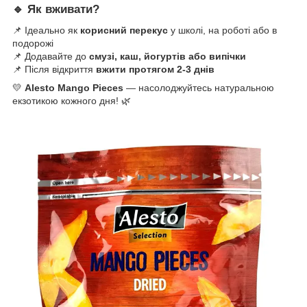
🔹 Як вживати?
📌 Ідеально як
корисний перекус
у школі, на роботі або в
подорожі
📌 Додавайте до
смузі, каш, йогуртів або випічки
📌 Після відкриття
вжити протягом 2-3 днів
💛
Alesto Mango Pieces
— насолоджуйтесь натуральною
екзотикою кожного дня! 🌿