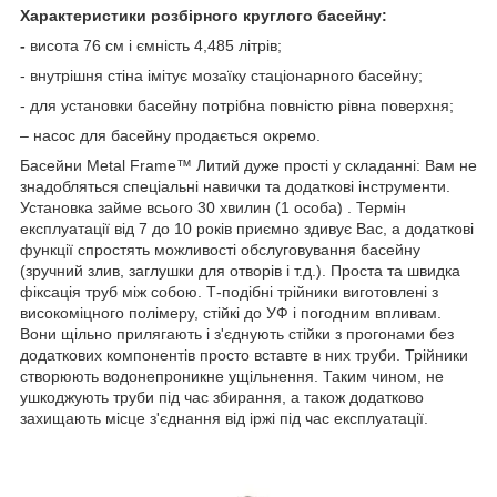
Характеристики розбірного круглого басейну:
-
висота 76 см і ємність 4,485 літрів;
- внутрішня стіна імітує мозаїку стаціонарного басейну;
- для установки басейну потрібна повністю рівна поверхня;
– насос для басейну продається окремо.
Басейни Metal Frame™ Литий дуже прості у складанні: Вам не
знадобляться спеціальні навички та додаткові інструменти.
Установка займе всього 30 хвилин (1 особа) . Термін
експлуатації від 7 до 10 років приємно здивує Вас, а додаткові
функції спростять можливості обслуговування басейну
(зручний злив, заглушки для отворів і т.д.). Проста та швидка
фіксація труб між собою. Т-подібні трійники виготовлені з
високоміцного полімеру, стійкі до УФ і погодним впливам.
Вони щільно прилягають і з'єднують стійки з прогонами без
додаткових компонентів просто вставте в них труби. Трійники
створюють водонепроникне ущільнення. Таким чином, не
ушкоджують труби під час збирання, а також додатково
захищають місце з'єднання від іржі під час експлуатації.