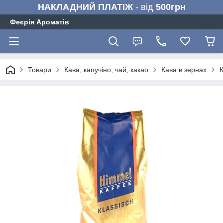
НАКЛАДНИЙ ПЛАТІЖ
- від
500грн
Феєрія Ароматів
Товари
Кава, капучіно, чай, какао
Кава в зернах
К