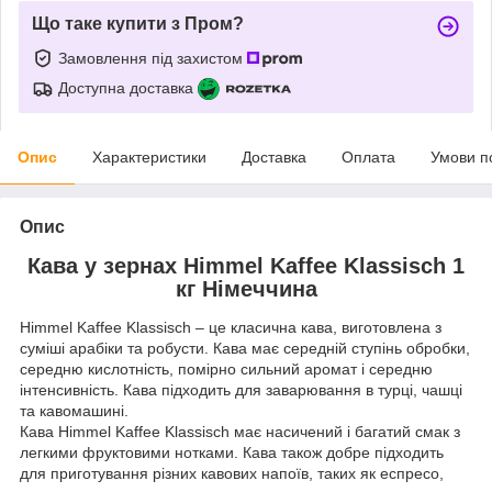
Що таке купити з Пром?
Замовлення під захистом
Доступна доставка
Опис
Характеристики
Доставка
Оплата
Умови п
Опис
Кава у зернах Himmel Kaffee Klassisch 1
кг Німеччина
Himmel Kaffee Klassisch – це класична кава, виготовлена з
суміші арабіки та робусти. Кава має середній ступінь обробки,
середню кислотність, помірно сильний аромат і середню
інтенсивність. Кава підходить для заварювання в турці, чашці
та кавомашині.
Кава Himmel Kaffee Klassisch має насичений і багатий смак з
легкими фруктовими нотками. Кава також добре підходить
для приготування різних кавових напоїв, таких як еспресо,