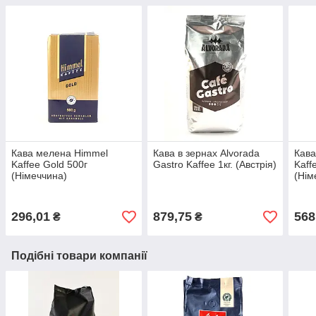
Кава мелена Himmel
Кава в зернах Alvorada
Кава
Kaffee Gold 500г
Gastro Kaffee 1кг. (Австрія)
Kaff
(Німеччина)
(Нім
296,01
879,75
568
₴
₴
Подібні товари компанії