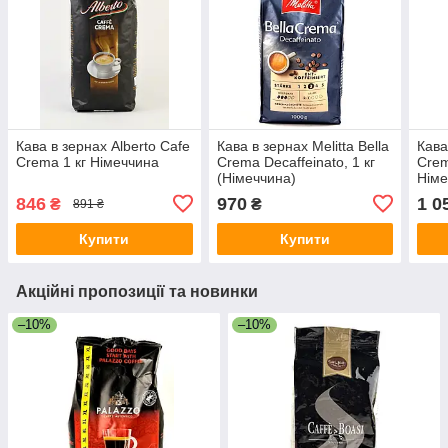
Кава в зернах Alberto Cafe
Кава в зернах Melitta Bella
Кава
Crema 1 кг Німеччина
Crema Decaffeinato, 1 кг
Crem
(Німеччина)
Німе
846
970
1 0
₴
₴
891 ₴
Купити
Купити
Акційні пропозиції та новинки
–10%
–10%