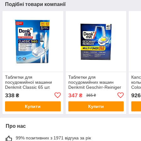
Подібні товари компанії
Таблетки для
Таблетки для
Капс
посудомийної машини
посудомийних машин
коль
Denkmit Classic 65 шт.
Denkmit Geschirr-Reiniger
Colo
(Німеччина)
Multi-Power Revolution
Німе
338
347
926
₴
₴
365 ₴
40шт.
Купити
Купити
Про нас
99% позитивних з 1971 відгука за рік