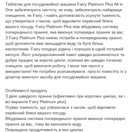
Таблетки для посудомийної машини Fairy Platinum Plus All in
One забезпечують чистоту, як нову, забезпечують найкраще
очищення, як Fairy, і навіть допомагають усунути тьмяність,
що утворилася з часом, щоб відновити первісний блиск
вашого посуду. Fairy Platinum Plus має вбудовану систему
попереднього прання, яка виконує попереднє прання за вас.
З Fairy Platinum Plus немає потреби в попередньому пранні,
щоб допомогти вам заощадити воду та бути більш
екологічним. Fairy поєднує рідину і порошок в одній потужній
капсулі. Його ультрарозчинний пакет швидко розчиняється та
добре працює за короткі цикли, оскільки він швидко починає
очищати, щоб виконати роботу. І вони такі прості у
використанні! Не потрібно розпаковувати, просто помістіть їх у
дозатор миючого засобу для посудомийної машини.
Особливості продукту
З дією швидкого прання (ефективно при коротких циклах, як і
всі варіанти Fairy Platinum plus)
Усуває тьмяність, що утворилася з часом, щоб відновити
первісний блиск вашого посуду
Вбудована система попереднього прання виконує попереднє
прання за вас, тому ви економите воду
Покращена продуктивність в еко-циклах