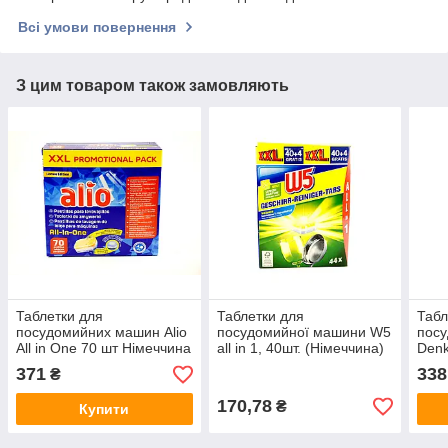
Всі умови повернення
З цим товаром також замовляють
Таблетки для
Таблетки для
Табл
посудомийних машин Alio
посудомийної машини W5
пос
All in One 70 шт Німеччина
all in 1, 40шт. (Німеччина)
Denk
(Нім
371
338
₴
170,78
₴
Купити