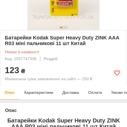
Батарейки Kodak Super Heavy Duty ZINK ААА
R03 міні пальчикові 11 шт Китай
Немає в наявності
Код: 1937747336
Роздріб
123
₴
Мінімальна сума замовлення на сайті — 250 ₴
Опис
Характеристики
Доставка
Оплата
Умови п
Опис
Батарейки Kodak Super Heavy Duty ZINK
ААА R03 міні пальчикові 11 шт Китай