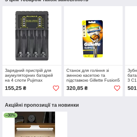
Зарядний пристрій для
Станок для гоління зі
Зубн
акумуляторних батарей
змнною касетою та
бата
на 4 слоти Pujimax
підставкою Gillette Fusion5
3 C1
Proglide Польща
155,25
320,85
501
₴
₴
Акційні пропозиції та новинки
–30%