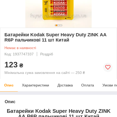
Батарейки Kodak Super Heavy Duty ZINK АА
R6P пальчикові 11 шт Китай
Немає в наявності
Код: 1937747337
Роздріб
123
₴
Мінімальна сума замовлення на сайті — 250 ₴
Опис
Характеристики
Доставка
Оплата
Умови п
Опис
Батарейки Kodak Super Heavy Duty ZINK
АА R6P пальчикові 11 шт Китай