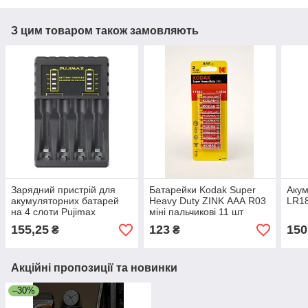
З цим товаром також замовляють
Зарядний пристрій для
Батарейки Kodak Super
Акум
акумуляторних батарей
Heavy Duty ZINK ААА R03
LR1
на 4 слоти Pujimax
міні пальчикові 11 шт
Китай
155,25
123
150
₴
₴
Акційні пропозиції та новинки
–30%