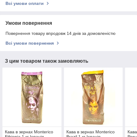
Всі умови оплати
Умови повернення
Повернення товару впродовж 14 днів за домовленістю
Всі умови повернення
З цим товаром також замовляють
Кава в зернах Monterico
Кава в зернах Monterico
Кава
Ethiopia 1 кг Іспанія
Brazil 1 кг Іспанія
Peru