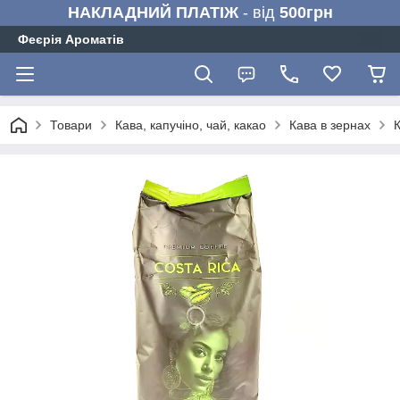
НАКЛАДНИЙ ПЛАТІЖ
- від
500грн
Феєрія Ароматів
Товари
Кава, капучіно, чай, какао
Кава в зернах
К