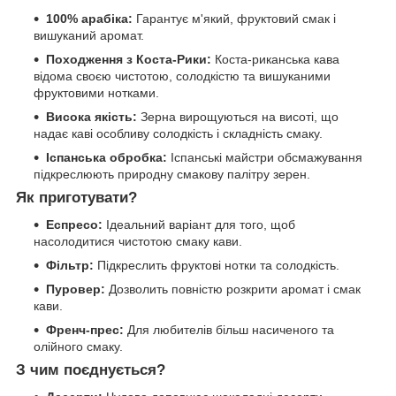
100% арабіка:
Гарантує м'який, фруктовий смак і
вишуканий аромат.
Походження з Коста-Рики:
Коста-риканська кава
відома своєю чистотою, солодкістю та вишуканими
фруктовими нотками.
Висока якість:
Зерна вирощуються на висоті, що
надає каві особливу солодкість і складність смаку.
Іспанська обробка:
Іспанські майстри обсмажування
підкреслюють природну смакову палітру зерен.
Як приготувати?
Еспресо:
Ідеальний варіант для того, щоб
насолодитися чистотою смаку кави.
Фільтр:
Підкреслить фруктові нотки та солодкість.
Пуровер:
Дозволить повністю розкрити аромат і смак
кави.
Френч-прес:
Для любителів більш насиченого та
олійного смаку.
З чим поєднується?