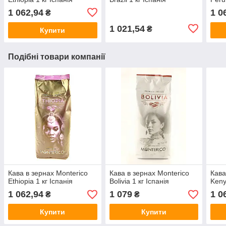
1 062,94
1 0
₴
1 021,54
₴
Купити
Подібні товари компанії
Кава в зернах Monterico
Кава в зернах Monterico
Кава
Ethiopia 1 кг Іспанія
Bolivia 1 кг Іспанія
Keny
1 062,94
1 079
1 0
₴
₴
Купити
Купити